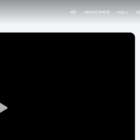
বাড়ি
আমাদের সম্পর্কে
পণ্য
ঘট
Play
Video