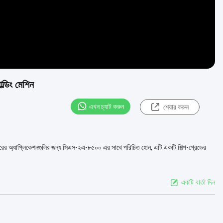
্ডিং মেশিন
এখন চ্যাট করুন
শেয়ার করুন
 আকারের অ্যাপ্লিকেশনগুলির জন্য সিএস-২এ-৮৫০০ এর সাথে পরিচিত হোন, এটি একটি শিল্প-গ্রেডের
একটি বার্তা দিন