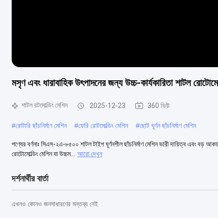
মসৃণ এবং ধারাবাহিক উৎপাদনের জন্য উচ্চ-কার্যকারিতা শাটল রোটোমোল
শাটল রটমোল্ডিং মেশিন
2025-12-23
360 ভিউ
#
রোটারি ছাঁচনির্মাণ মেশিন
#
ফেরি রোটমোল্ডিং মেশিন
#
ছোট ঘূর্ণন ছাঁচনির্মাণ মেশিন
পণ্যের বর্ণনাঃ সিএস-২এ-৮৫০০ শাটল টাইপ ঘূর্ণনশীল ছাঁচনির্মাণ মেশিন ভারী দায়িত্ব এবং বড়
রোটোমোল্ডিং মেশিন যা উচ্চম...
আরো দেখুন
দর্শনার্থীর বার্তা
এখনও কোনও জনসাধারণের মন্তব্য নেই