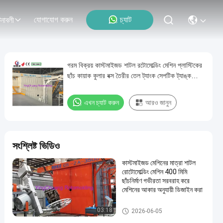
যোগাযোগ করুন
চ্যাট
নাবলী
গরম বিক্রয় কাস্টমাইজড শাটল রটোমোল্ডিং মেশিন প্লাস্টিকের
ছাঁচ কায়াক কুলার বক্স তৈরীর তেল ট্যাংক সেপটিক ট্যাঙ্ক
নৌকা টয়লেট তৈরীর চেয়ার ছাঁচ জল ট্যাংক পিএলসি
এখন চ্যাট করুন
আরও জানুন
সংশ্লিষ্ট ভিডিও
কাস্টমাইজড মেশিনের মাত্রা শাটল
রোটোমোল্ডিং মেশিন 400 মিমি
ছাঁচনির্মাণ গভীরতা সরবরাহ করে
মেশিনের আকার অনুযায়ী ডিজাইন করা
শাটল রটমোল্ডিং মেশিন
03:18
2026-06-05