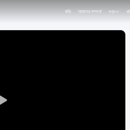
বাড়ি
আমাদের সম্পর্কে
পণ্য
ঘট
Play
Video