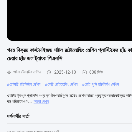
গরম বিক্রয় কাস্টমাইজড শাটল রটোমোল্ডিং মেশিন প্লাস্টিকের ছাঁচ কা
চেয়ার ছাঁচ জল ট্যাংক পিএলসি
শাটল রটমোল্ডিং মেশিন
2025-12-10
638 ভিউ
#
রোটারি ছাঁচনির্মাণ মেশিন
#
ফেরি রোটমোল্ডিং মেশিন
#
ছোট ঘূর্ণন ছাঁচনির্মাণ মেশিন
ওয়াটার ট্যাঙ্ক প্লাস্টিক পণ্য স্বাধীন-আর্ম ঘূর্ণন মোল্ডিং মেশিন আমরা প্রযুক্তিগতভাবেউন্নত 
বড় পরিমাণে এবং ...
আরো দেখুন
দর্শনার্থীর বার্তা
এখনও কোনও জনসাধারণের মন্তব্য নেই