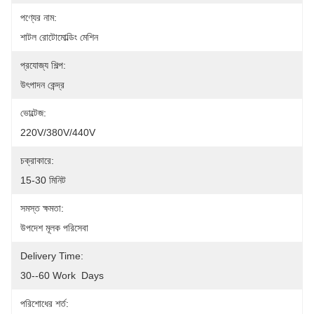
পণ্যের নাম:
শাটল রোটোমোল্ডিং মেশিন
প্রযোজ্য শিল্প:
উৎপাদন কেন্দ্র
ভোল্টেজ:
220V/380V/440V
চক্রাকারে:
15-30 মিনিট
সমস্ত ক্ষমতা:
উপদেশ মূলক পরিসেবা
Delivery Time:
30--60 Work  Days
পরিশোধের শর্ত: