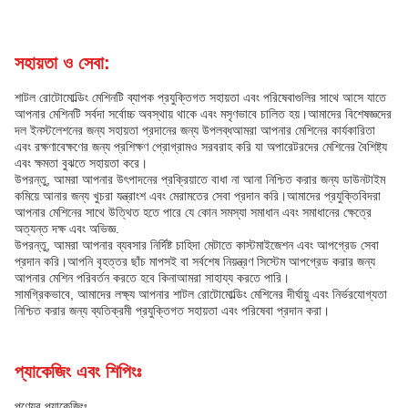
সহায়তা ও সেবা:
শাটল রোটোমোল্ডিং মেশিনটি ব্যাপক প্রযুক্তিগত সহায়তা এবং পরিষেবাগুলির সাথে আসে যাতে
আপনার মেশিনটি সর্বদা সর্বোচ্চ অবস্থায় থাকে এবং মসৃণভাবে চালিত হয়।আমাদের বিশেষজ্ঞদের
দল ইনস্টলেশনের জন্য সহায়তা প্রদানের জন্য উপলব্ধআমরা আপনার মেশিনের কার্যকারিতা
এবং রক্ষণাবেক্ষণের জন্য প্রশিক্ষণ প্রোগ্রামও সরবরাহ করি যা অপারেটরদের মেশিনের বৈশিষ্ট্য
এবং ক্ষমতা বুঝতে সহায়তা করে।
উপরন্তু, আমরা আপনার উৎপাদনের প্রক্রিয়াতে বাধা না আনা নিশ্চিত করার জন্য ডাউনটাইম
কমিয়ে আনার জন্য খুচরা যন্ত্রাংশ এবং মেরামতের সেবা প্রদান করি।আমাদের প্রযুক্তিবিদরা
আপনার মেশিনের সাথে উত্থিত হতে পারে যে কোন সমস্যা সমাধান এবং সমাধানের ক্ষেত্রে
অত্যন্ত দক্ষ এবং অভিজ্ঞ.
উপরন্তু, আমরা আপনার ব্যবসার নির্দিষ্ট চাহিদা মেটাতে কাস্টমাইজেশন এবং আপগ্রেড সেবা
প্রদান করি।আপনি বৃহত্তর ছাঁচ মাপসই বা সর্বশেষ নিয়ন্ত্রণ সিস্টেম আপগ্রেড করার জন্য
আপনার মেশিন পরিবর্তন করতে হবে কিনাআমরা সাহায্য করতে পারি।
সামগ্রিকভাবে, আমাদের লক্ষ্য আপনার শাটল রোটোমোল্ডিং মেশিনের দীর্ঘায়ু এবং নির্ভরযোগ্যতা
নিশ্চিত করার জন্য ব্যতিক্রমী প্রযুক্তিগত সহায়তা এবং পরিষেবা প্রদান করা।
প্যাকেজিং এবং শিপিংঃ
পণ্যের প্যাকেজিংঃ