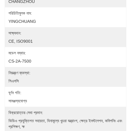
CHANGZHOU
পরিচিতিমুলক নাম:
YINGCHUANG
সাক্ষ্যদান:
CE, ISO9001
মডেল নম্বার:
CS-2A-7500
নিয়ন্ত্রণ ব্যবস্থা:
পিএলসি
ঘূর্ণন গতি:
সামঞ্জস্যযোগ্য
বিক্রয়োত্তর সেবা প্রদান:
ভিডিও প্রযুক্তিগত সহায়তা, বিনামূল্যে খুচরা যন্ত্রাংশ, ক্ষেত্র ইনস্টলেশন, কমিশনিং এবং 
প্রশিক্ষণ, ক্ষ