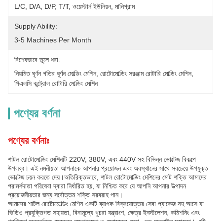
L/C, D/A, D/P, T/T, ওয়েস্টার্ন ইউনিয়ন, মানিগ্রাম
Supply Ability:
3-5 Machines Per Month
বিশেষভাবে তুলে ধরা:
নিয়মিত ঘূর্ণন গতির ঘূর্ণন মোল্ডিং মেশিন
, 
রোটোমোল্ডিং সরঞ্জাম রোটারি মোল্ডিং মেশিন
, 
পিএলসি কন্ট্রোল রোটারি মোল্ডিং মেশিন
পণ্যের বর্ণনা
পণ্যের বর্ণনাঃ
শাটল রোটোমোল্ডিং মেশিনটি 220V, 380V, এবং 440V সহ বিভিন্ন ভোল্টেজ বিকল্পে
উপলব্ধ। এই নমনীয়তা আপনাকে আপনার প্রয়োজন এবং অবস্থানের সাথে সবচেয়ে উপযুক্ত
ভোল্টেজ চয়ন করতে দেয়।অতিরিক্তভাবে, শাটল রোটোমোল্ডিং মেশিনের মোট শক্তি আমাদের
পরামর্শদাতা পরিষেবা দ্বারা নির্ধারিত হয়, যা নিশ্চিত করে যে আপনি আপনার উত্পাদন
প্রয়োজনীয়তার জন্য সর্বোত্তম শক্তি সরবরাহ পান।
আমাদের শাটল রোটোমোল্ডিং মেশিন একটি ব্যাপক বিক্রয়োত্তর সেবা প্যাকেজ সহ আসে যা
ভিডিও প্রযুক্তিগত সহায়তা, বিনামূল্যে খুচরা যন্ত্রাংশ, ক্ষেত্র ইনস্টলেশন, কমিশনিং এবং