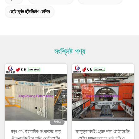
ছোট ঘূর্ণন ছাঁচনির্মাণ মেশিন
সংশ্লিষ্ট পণ্য
ভিডিও
মসৃণ এবং ধারাবাহিক উৎপাদনের জন্য
ম্যানুফ্যাকচারিং প্ল্যান্ট শটল রোটোমোল্ডিং
উচ্চ-কার্যকারিতা শাটল রোটোমোল্ডিং
মেশিন সামঞ্জস্যযোগ্য ঘূর্ণন গতি এবং