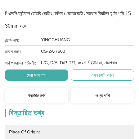
পিএলসি কন্ট্রোল রোটারি মোল্ডিং মেশিন / রোটোমোল্ডিং সরঞ্জাম নিয়মিত ঘূর্ণন গতি 15-
30min সঙ্গে
YINGCHUANG
ব্র্যান্ড নাম:
CS-2A-7500
মডেল নম্বর:
L/C, D/A, D/P, T/T, ওয়েস্টার্ন ইউনিয়ন, মানিগ্রাম
অর্থ প্রদানের শর্তাবলী:
সেরা মূল্য পান
এখন চ্যাট করুন
বিস্তারিত তথ্য
পণ্যের বর্ণনা
বিস্তারিত তথ্য
Place Of Origin: