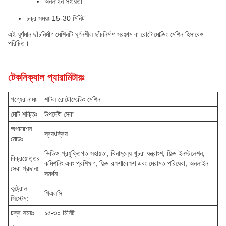
অনলাইন সহায়তা
চক্র সময়ঃ 15-30 মিনিট
এই ঘূর্ণমান ছাঁচনির্মাণ মেশিনটি ঘূর্ণনশীল ছাঁচনির্মাণ সরঞ্জাম বা রোটোমোল্ডিং মেশিন হিসাবেও
পরিচিত।
টেকনিক্যাল প্যারামিটারঃ
পণ্যের নামঃ
শাটল রোটোমোল্ডিং মেশিন
মোট শক্তিঃ
উপদেষ্টা সেবা
অপারেশন
স্বয়ংক্রিয়
মোডঃ
ভিডিও প্রযুক্তিগত সহায়তা, বিনামূল্যে খুচরা যন্ত্রাংশ, ফিল্ড ইনস্টলেশন,
বিক্রয়োত্তর
কমিশনিং এবং প্রশিক্ষণ, ফিল্ড রক্ষণাবেক্ষণ এবং মেরামত পরিষেবা, অনলাইন
সেবা প্রদানঃ
সমর্থন
কন্ট্রোল
পিএলসি
সিস্টেম:
চক্র সময়ঃ
১৫-৩০ মিনিট