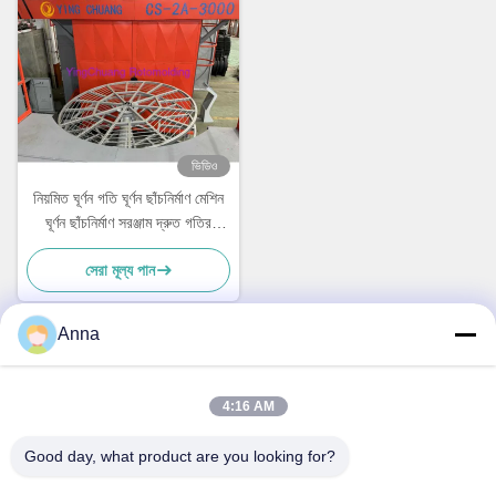
ভিডিও
নিয়মিত ঘূর্ণন গতি ঘূর্ণন ছাঁচনির্মাণ মেশিন
ঘূর্ণন ছাঁচনির্মাণ সরঞ্জাম দ্রুত গতির
উৎপাদন
সেরা মূল্য পান
Anna
দ্রুত যোগাযোগ
4:16 AM
ঠিকানা
Good day, what product are you looking for?
নং ৩০ চুয়াংয়ে ওয়েস্ট রোড, চুনজিয়াং টাউন, সিনবেই জেলা, চাংঝু সিটি, জিয়াংসু