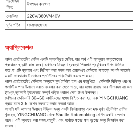
প্রযোজ্য
উৎপাদন কারখানা
শিল্প:
ভোল্টেজঃ
220V/380V/440V
ঘূর্ণন গতিঃ
সামঞ্জস্যযোগ্য
অ্যাপ্লিকেশনঃ
শাটল রোটোমোল্ডিং মেশিন একটি স্বয়ংক্রিয় মেশিন, যার অর্থ এটি ম্যানুয়াল হস্তক্ষেপের
প্রয়োজন ছাড়াই কাজ করে। মেশিনের নিয়ন্ত্রণ ব্যবস্থা পিএলসি প্রযুক্তির উপর ভিত্তি
করে,যা এটি ব্যবহার এবং নিরীক্ষণ করা সহজ করে তোলেএই মেশিনের সাহায্যে আপনি সহজেই
একটি কারখানায় উচ্চমানের প্লাস্টিকের পণ্য তৈরি করতে পারবেন।
শাটল রোটোমোল্ডিং মেশিনের অন্যতম মূল বৈশিষ্ট্য হ'ল এর বহুমুখিতা। মেশিনটি বিভিন্ন ধরণের
প্লাস্টিক পণ্য উত্পাদন করতে ব্যবহার করা যেতে পারে, যার মধ্যে রয়েছে তবে সীমাবদ্ধ নয় জল
ট্যাঙ্ক,জ্বালানী ট্যাংকতার সম্পূর্ণ শক্তি পরামর্শ সেবা উপর উপলব্ধ।
মেশিনের ডেলিভারি 30--60 কার্যদিবসের মধ্যে নিশ্চিত করা হয়, এবং YINGCHUANG
প্রতি মাসে 3-5 মেশিন সরবরাহ করার ক্ষমতা আছে।
আপনি যদি আপনার উত্পাদন উদ্ভিদ জন্য একটি নির্ভরযোগ্য এবং দক্ষ ঘূর্ণন ছাঁচনির্মাণ মেশিন
খুঁজছেন, YINGCHUANG থেকে Shuttle Rotomolding মেশিন একটি চমৎকার
পছন্দ। এটি ব্যবহার করা সহজ,বহুমুখী, এবং সর্বোচ্চ মানের মান পূরণের জন্য ডিজাইন করা
হয়েছে।