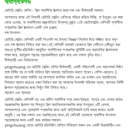
অ্যাপ্লিকেশনঃ
রোটারি মোল্ডিং মেশিন - শিল্প প্লাস্টিক উত্পাদন জন্য দক্ষ এবং দীর্ঘস্থায়ী সমাধান
আপনাদের কাছে এই বিপ্লবী রোটারি মোল্ডিং মেশিনের পরিচয় করিয়ে দিচ্ছি, যা ইংচুয়াং-এর কাছ
থেকে এসেছে, যা প্লাস্টিকের যন্ত্রপাতিতে বিশ্বস্ত ব্র্যান্ড।এই রোটোমোল্ডিং মেশিনটি প্লাস্টিক
পণ্যগুলির শিল্প উত্পাদনে একটি গেম চেঞ্জার.
দক্ষ উৎপাদন
রোটারি মোল্ডিং মেশিনটি একটি পিএলসি সহ উন্নত নিয়ন্ত্রণ সিস্টেম দিয়ে সজ্জিত যাতে মসৃণ
এবং দক্ষ উত্পাদন নিশ্চিত করা যায়।এই মেশিনটি সহজেই যেকোনো শিল্প সেটিংসে একীভূত করা
যায়এর ঘূর্ণনীয় ছাঁচনির্মাণ প্রযুক্তি প্লাস্টিকের পণ্যগুলির সুনির্দিষ্ট এবং ধারাবাহিক উত্পাদনকে
সক্ষম করে, ম্যানুয়াল শ্রমের প্রয়োজনীয়তা হ্রাস করে এবং দক্ষতা বৃদ্ধি করে।
দীর্ঘস্থায়ী এবং নির্ভরযোগ্য
yingchuang এর রোটারি মোল্ডিং মেশিন দীর্ঘস্থায়ী, একটি শক্তিশালী এবং শক্তসমর্থ নির্মাণ
সঙ্গে নির্মিত হয় যে ভারী দায়িত্ব শিল্প ব্যবহার প্রতিরোধ করতে পারেন। মেশিন এছাড়াও 1
বছরের পাটা দ্বারা সমর্থিত হয়,আপনাকে মানসিক শান্তি এবং এর গুণমান এবং স্থায়িত্বের
নিশ্চয়তা প্রদান করেএর ওজন নির্ধারণ করা হয় আমাদের উপদেষ্টা পরিষেবা দ্বারা, আপনার নির্দিষ্ট
উত্পাদন প্রয়োজনের জন্য নিখুঁত ফিট নিশ্চিত করে।
প্রয়োগ এবং ব্যবহার
রোটারি মোল্ডিং মেশিনটি বড় এবং জটিল প্লাস্টিক পণ্য যেমন ট্যাঙ্ক, পাত্রে এবং খেলার মাঠের
সরঞ্জামগুলির উত্পাদন সহ বিস্তৃত শিল্প অ্যাপ্লিকেশনগুলির জন্য উপযুক্ত.এটি খেলনা,
আসবাবপত্র এবং গৃহস্থালি পণ্যগুলির মতো ছোট আইটেমগুলি তৈরি করার জন্যও যথেষ্ট
বহুমুখী। এর উচ্চ দক্ষতা এবং স্থায়িত্বের সাথে,এই মেশিনটি যেকোনো প্লাস্টিক উৎপাদন
প্রয়োজনের জন্য একটি খরচ কার্যকর সমাধান.
yingchuang থেকে রোটারি ছাঁচনির্মাণ মেশিনে বিনিয়োগ করুন এবং একটি বিরামবিহীন এবং