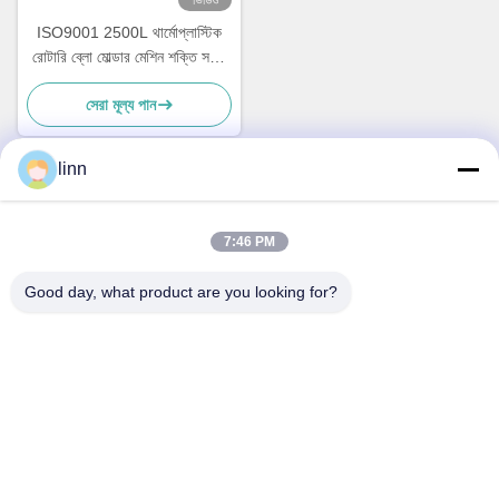
ভিডিও
ISO9001 2500L থার্মোপ্লাস্টিক
রোটারি ব্লো মোল্ডার মেশিন শক্তি সঞ্চয়
Energy
সেরা মূল্য পান
linn
দ্রুত যোগাযোগ
7:46 PM
ঠিকানা
Good day, what product are you looking for?
নং ৩০ চুয়াংয়ে ওয়েস্ট রোড, চুনজিয়াং টাউন, সিনবেই জেলা, চাংঝু সিটি, জিয়াংসু
প্রদেশ, চীন
টেলিফোন
86--15967190727-7:30
ই-মেইল
rotomould@czyingchuang.com