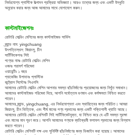
নির্ভরযোগ্য প্লাস্টিক উত্পাদন প্রক্রিয়া অভিজ্ঞতা। আরও তথ্যের জন্য এবং একটি উদ্ধৃতি
অনুরোধ করার জন্য আজ আমাদের সাথে যোগাযোগ করুন।
কাস্টমাইজেশনঃ
রোটারি মোল্ডিং মেশিনের জন্য কাস্টমাইজড সার্ভিস
ব্র্যান্ড নাম: yingchuang
উৎপত্তিস্থল: জিয়াংসু, চীন
সার্টিফিকেশনঃ সিই
পণ্যের নামঃ রোটারি মোল্ডিং মেশিন
ওজনঃ পরামর্শ পরিষেবা
ওয়ারেন্টিঃ ১ বছর
প্যাকেজিং উপাদানঃ প্লাস্টিক
কন্ট্রোল সিস্টেমঃ পিএলসি
আমাদের রোটারি মোল্ডিং মেশিন আপনার সমস্ত ছাঁচনির্মাণের প্রয়োজনের জন্য নিখুঁত সমাধান।
আমাদের কাস্টমাইজড পরিষেবা দিয়ে, আপনি সর্বোত্তম গুণমান এবং কর্মক্ষমতা নিশ্চিত করতে
পারেন।
আমাদের ব্র্যান্ড, yingchuang, এর নির্ভরযোগ্যতা এবং স্থায়িত্বের জন্য পরিচিত। আমরা
জিয়াংসু, চীন ভিত্তিক, এবং শীর্ষ মানের পণ্য প্রদানের জন্য একটি শক্তিশালী খ্যাতি আছে।
আমাদের রোটারি মোল্ডিং মেশিনটি সিই সার্টিফিকেটযুক্ত, যা নিশ্চিত করে যে এটি সমস্ত সুরক্ষা
এবং মানের মান পূরণ করে। আপনি আমাদের পণ্যকে ব্যতিক্রমী ফলাফল প্রদানের জন্য বিশ্বাস
করতে পারেন।
রোটারি মোল্ডিং মেশিনটি দক্ষ এবং সুনির্দিষ্ট ছাঁচনির্মাণের জন্য ডিজাইন করা হয়েছে। আমাদের