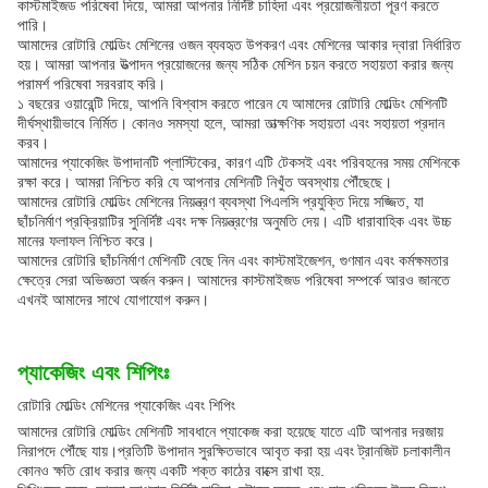
কাস্টমাইজড পরিষেবা দিয়ে, আমরা আপনার নির্দিষ্ট চাহিদা এবং প্রয়োজনীয়তা পূরণ করতে
পারি।
আমাদের রোটারি মোল্ডিং মেশিনের ওজন ব্যবহৃত উপকরণ এবং মেশিনের আকার দ্বারা নির্ধারিত
হয়। আমরা আপনার উত্পাদন প্রয়োজনের জন্য সঠিক মেশিন চয়ন করতে সহায়তা করার জন্য
পরামর্শ পরিষেবা সরবরাহ করি।
১ বছরের ওয়ারেন্টি দিয়ে, আপনি বিশ্বাস করতে পারেন যে আমাদের রোটারি মোল্ডিং মেশিনটি
দীর্ঘস্থায়ীভাবে নির্মিত। কোনও সমস্যা হলে, আমরা তাত্ক্ষণিক সহায়তা এবং সহায়তা প্রদান
করব।
আমাদের প্যাকেজিং উপাদানটি প্লাস্টিকের, কারণ এটি টেকসই এবং পরিবহনের সময় মেশিনকে
রক্ষা করে। আমরা নিশ্চিত করি যে আপনার মেশিনটি নিখুঁত অবস্থায় পৌঁছেছে।
আমাদের রোটারি মোল্ডিং মেশিনের নিয়ন্ত্রণ ব্যবস্থা পিএলসি প্রযুক্তি দিয়ে সজ্জিত, যা
ছাঁচনির্মাণ প্রক্রিয়াটির সুনির্দিষ্ট এবং দক্ষ নিয়ন্ত্রণের অনুমতি দেয়। এটি ধারাবাহিক এবং উচ্চ
মানের ফলাফল নিশ্চিত করে।
আমাদের রোটারি ছাঁচনির্মাণ মেশিনটি বেছে নিন এবং কাস্টমাইজেশন, গুণমান এবং কর্মক্ষমতার
ক্ষেত্রে সেরা অভিজ্ঞতা অর্জন করুন। আমাদের কাস্টমাইজড পরিষেবা সম্পর্কে আরও জানতে
এখনই আমাদের সাথে যোগাযোগ করুন।
প্যাকেজিং এবং শিপিংঃ
রোটারি মোল্ডিং মেশিনের প্যাকেজিং এবং শিপিং
আমাদের রোটারি মোল্ডিং মেশিনটি সাবধানে প্যাকেজ করা হয়েছে যাতে এটি আপনার দরজায়
নিরাপদে পৌঁছে যায়।প্রতিটি উপাদান সুরক্ষিতভাবে আবৃত করা হয় এবং ট্রানজিট চলাকালীন
কোনও ক্ষতি রোধ করার জন্য একটি শক্ত কাঠের বাক্সে রাখা হয়.