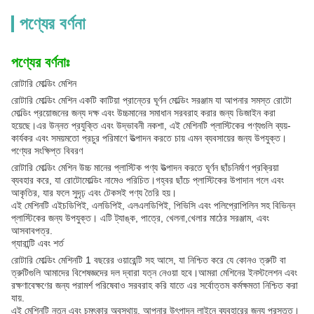
পণ্যের বর্ণনা
পণ্যের বর্ণনাঃ
রোটারি মোল্ডিং মেশিন
রোটারি মোল্ডিং মেশিন একটি কাটিয়া প্রান্তের ঘূর্ণন মোল্ডিং সরঞ্জাম যা আপনার সমস্ত রোটো
মোল্ডিং প্রয়োজনের জন্য দক্ষ এবং উচ্চমানের সমাধান সরবরাহ করার জন্য ডিজাইন করা
হয়েছে।এর উন্নত প্রযুক্তি এবং উদ্ভাবনী নকশা, এই মেশিনটি প্লাস্টিকের পণ্যগুলি ব্যয়-
কার্যকর এবং সময়মতো প্রচুর পরিমাণে উত্পাদন করতে চায় এমন ব্যবসায়ের জন্য উপযুক্ত।
পণ্যের সংক্ষিপ্ত বিবরণ
রোটারি মোল্ডিং মেশিন উচ্চ মানের প্লাস্টিক পণ্য উত্পাদন করতে ঘূর্ণন ছাঁচনির্মাণ প্রক্রিয়া
ব্যবহার করে, যা রোটোমোল্ডিং নামেও পরিচিত।গহ্বর ছাঁচে প্লাস্টিকের উপাদান গলে এবং
আকৃতির, যার ফলে সুদৃঢ় এবং টেকসই পণ্য তৈরি হয়।
এই মেশিনটি এইচডিপিই, এলডিপিই, এলএলডিপিই, পিভিসি এবং পলিপ্রোপিলিন সহ বিভিন্ন
প্লাস্টিকের জন্য উপযুক্ত। এটি ট্যাঙ্ক, পাত্রে, খেলনা,খেলার মাঠের সরঞ্জাম, এবং
আসবাবপত্র.
গ্যারান্টি এবং শর্ত
রোটারি মোল্ডিং মেশিনটি 1 বছরের ওয়ারেন্টি সহ আসে, যা নিশ্চিত করে যে কোনও ত্রুটি বা
ত্রুটিগুলি আমাদের বিশেষজ্ঞদের দল দ্বারা যত্ন নেওয়া হবে।আমরা মেশিনের ইনস্টলেশন এবং
রক্ষণাবেক্ষণের জন্য পরামর্শ পরিষেবাও সরবরাহ করি যাতে এর সর্বোত্তম কর্মক্ষমতা নিশ্চিত করা
যায়.
এই মেশিনটি নতুন এবং চমৎকার অবস্থায়, আপনার উৎপাদন লাইনে ব্যবহারের জন্য প্রস্তুত।