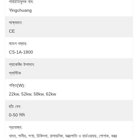
পরিচিতিমুলক নাম:
Yingchuang
সাক্ষ্যদান:
CE
মডেল নম্বার:
CS-1A-1800
প্যাকেজিং উপাদান:
প্লাস্টিক
শক্তি(W):
22kw, 52kw, 58kw, 62kw
ছাঁচ বেধ:
0-50 মিমি
প্রযোজ্য:
খাদ্য, পানীয়, পণ্য, চিকিৎসা, রাসায়নিক, যন্ত্রপাতি ও হার্ডওয়্যার, পোশাক, বস্ত্র