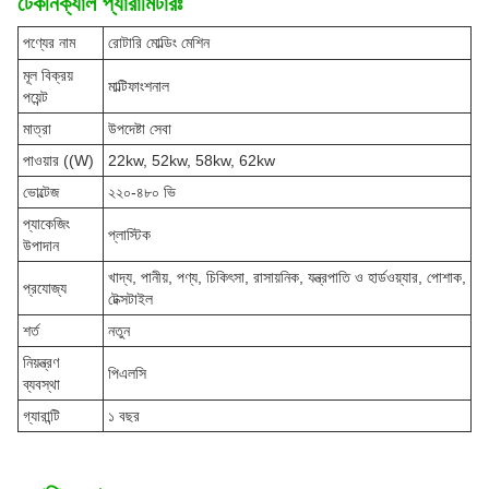
টেকনিক্যাল প্যারামিটারঃ
পণ্যের নাম
রোটারি মোল্ডিং মেশিন
মূল বিক্রয়
মাল্টিফাংশনাল
পয়েন্ট
মাত্রা
উপদেষ্টা সেবা
পাওয়ার ((W)
22kw, 52kw, 58kw, 62kw
ভোল্টেজ
২২০-৪৮০ ভি
প্যাকেজিং
প্লাস্টিক
উপাদান
খাদ্য, পানীয়, পণ্য, চিকিৎসা, রাসায়নিক, যন্ত্রপাতি ও হার্ডওয়্যার, পোশাক,
প্রযোজ্য
টেক্সটাইল
শর্ত
নতুন
নিয়ন্ত্রণ
পিএলসি
ব্যবস্থা
গ্যারান্টি
১ বছর