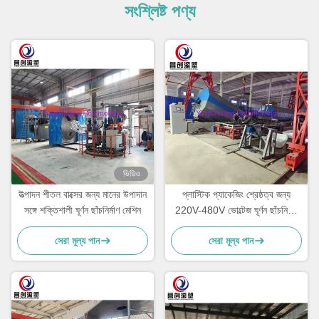
সংশ্লিষ্ট পণ্য
ভিডিও
উত্পাদন শীতল বাক্সের জন্য মানের উপাদান
প্লাস্টিক প্যাকেজিং শ্রেষ্ঠত্ব জন্য
সঙ্গে শক্তিশালী ঘূর্ণন ছাঁচনির্মাণ মেশিন
220V-480V ভোল্টেজ ঘূর্ণন ছাঁচনির্মাণ
মেশিন
সেরা মূল্য পান
সেরা মূল্য পান