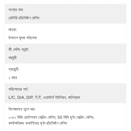
পণ্যের নাম:
রোটারি ছাঁচনির্মাণ মেশিন
মাত্রা:
উপদেশ মূলক পরিসেবা
কী সেলিং পয়েন্ট:
বহুমুখী
গ্যারান্টি:
১ বছর
পরিশোধের শর্ত:
L/C, D/A, D/P, T/T, ওয়েস্টার্ন ইউনিয়ন, মানিগ্রাম
বিশেষভাবে তুলে ধরা:
০-৫০ মিমি রোটেশনাল মোল্ডিং মেশিন
, 
50 মিমি ঘূর্ণন মোল্ডিং মেশিন
, 
কাস্টমাইজড কনটেইনার ঘূর্ণন ছাঁচনির্মাণ মেশিন