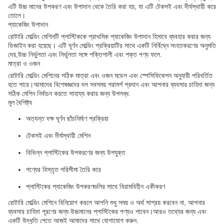
এটি উচ্চ মানের উপকরণ এবং উপাদান থেকে তৈরি করা হয়, যা এটি টেকসই এবং দীর্ঘস্থায়ী করে
তোলে।
প্যাকেজিং উপাদান
রোটারি মোল্ডিং মেশিনটি প্লাস্টিককে প্রাথমিক প্যাকেজিং উপাদান হিসাবে ব্যবহার করার জন্য
ডিজাইন করা হয়েছে। এটি ঘূর্ণন মোল্ডিং প্রক্রিয়াটির সাথে একটি নির্বিঘ্নে সংহতকরণের অনুমতি
দেয়,উচ্চ নির্ভুলতা এবং নির্ভুলতা সঙ্গে শক্তিশালী এবং শক্ত পণ্য ফলে.
মাত্রা ও ওজন
রোটারি মোল্ডিং মেশিনের সঠিক মাত্রা এবং ওজন মডেল এবং স্পেসিফিকেশন অনুযায়ী পরিবর্তিত
হতে পারে।আমাদের বিশেষজ্ঞদের দল সবসময় পরামর্শ প্রদান এবং আপনার ব্যবসার চাহিদা জন্য
সঠিক মেশিন নির্বাচন করতে সাহায্য করার জন্য উপলব্ধ.
মূল বৈশিষ্ট্য
অত্যন্ত দক্ষ ঘূর্ণন ছাঁচনির্মাণ প্রক্রিয়া
টেকসই এবং দীর্ঘস্থায়ী মেশিন
বিভিন্ন প্লাস্টিকের উপকরণের জন্য উপযুক্ত
পণ্যের বিস্তৃত পরিসীমা তৈরি করে
প্লাস্টিকের প্যাকেজিং উপকরণগুলির সাথে বিরামবিহীন একীকরণ
রোটারি মোল্ডিং মেশিনে বিনিয়োগ করলে আপনি শুধু সময় ও অর্থ সাশ্রয় করবেন না, আপনার
ব্যবসার চাহিদা পূরণের জন্য উচ্চমানের প্লাস্টিকের পণ্যও পাবেন।আরও তথ্যের জন্য এবং
একটি উদ্ধৃতি পেতে আজই আমাদের সাথে যোগাযোগ করুন.