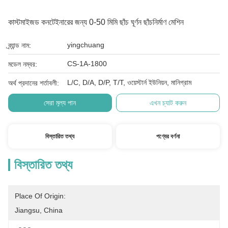
কাস্টমাইজড কনটেইনারের জন্য 0-50 মিমি ছাঁচ ঘূর্ণন ছাঁচনির্মাণ মেশিন
yingchuang
ব্র্যান্ড নাম:
CS-1A-1800
মডেল নম্বর:
L/C, D/A, D/P, T/T, ওয়েস্টার্ন ইউনিয়ন, মানিগ্রাম
অর্থ প্রদানের শর্তাবলী:
সেরা মূল্য পান
এখন চ্যাট করুন
বিস্তারিত তথ্য
পণ্যের বর্ণনা
বিস্তারিত তথ্য
Place Of Origin:
Jiangsu, China