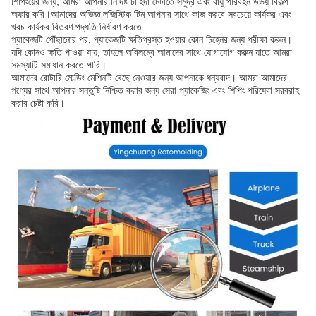
শিপিংয়ের জন্য, আমরা আপনার নির্দিষ্ট চাহিদা মেটাতে সমুদ্র এবং বায়ু পরিবহন উভয় বিকল্প
অফার করি।আমাদের অভিজ্ঞ লজিস্টিক টিম আপনার সাথে কাজ করবে সবচেয়ে কার্যকর এবং
খরচ কার্যকর বিতরণ পদ্ধতি নির্ধারণ করতে.
প্যাকেজটি পৌঁছানোর পর, প্যাকেজটি ক্ষতিগ্রস্ত হওয়ার কোন চিহ্নের জন্য পরীক্ষা করুন।
যদি কোনও ক্ষতি পাওয়া যায়, তাহলে অবিলম্বে আমাদের সাথে যোগাযোগ করুন যাতে আমরা
সমস্যাটি সমাধান করতে পারি।
আমাদের রোটারি মোল্ডিং মেশিনটি বেছে নেওয়ার জন্য আপনাকে ধন্যবাদ। আমরা আমাদের
পণ্যের সাথে আপনার সন্তুষ্টি নিশ্চিত করার জন্য সেরা প্যাকেজিং এবং শিপিং পরিষেবা সরবরাহ
করার চেষ্টা করি।