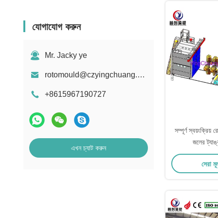
যোগাযোগ করুন
Mr. Jacky ye
rotomould@czyingchuang.com
+8615967190727
সম্পূর্ণ স্বয়ংক্রিয় 
জলের ট্যাঙ
এখন চ্যাট করুন
সেরা মূ