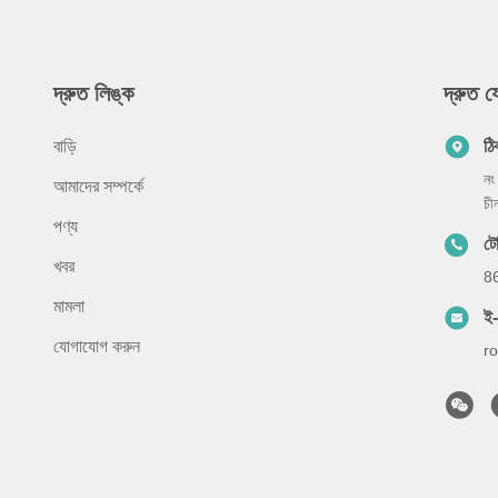
দ্রুত লিঙ্ক
দ্রুত 
বাড়ি
ঠি
নং
আমাদের সম্পর্কে
চী
পণ্য
ট
খবর
8
মামলা
ই
যোগাযোগ করুন
r