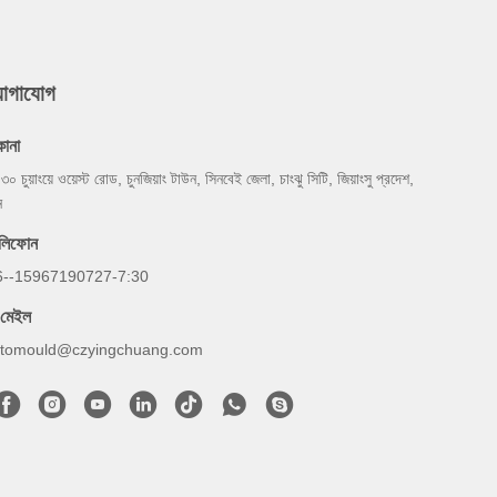
যোগাযোগ
কানা
 ৩০ চুয়াংয়ে ওয়েস্ট রোড, চুনজিয়াং টাউন, সিনবেই জেলা, চাংঝু সিটি, জিয়াংসু প্রদেশ,
ন
েলিফোন
6--15967190727-7:30
-মেইল
otomould@czyingchuang.com