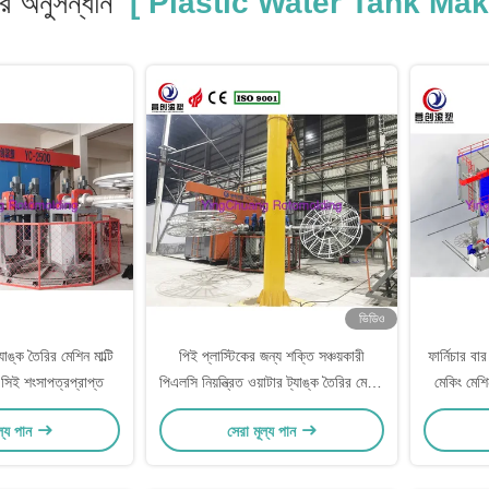
 অনুসন্ধান
[ Plastic Water Tank Mak
ভিডিও
যাঙ্ক তৈরির মেশিন মাল্টি
পিই প্লাস্টিকের জন্য শক্তি সঞ্চয়কারী
ফার্নিচার বার
় সিই শংসাপত্রপ্রাপ্ত
পিএলসি নিয়ন্ত্রিত ওয়াটার ট্যাঙ্ক তৈরির মেশিন
মেকিং মেশি
/ রোটারি মোল্ডিং মেশিন
ল্য পান
সেরা মূল্য পান