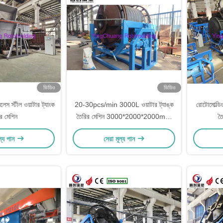
ভিডিও
ভিডিও
ইনলেস স্টীল ওয়াটার ট্যাংক
20-30pcs/min 3000L ওয়াটার ট্যাঙ্ক
রোটোমোল্ডিং
র মেশিন
তৈরির মেশিন 3000*2000*2000mm
তৈ
ভোল্টেজ 220V/380V উৎপাদন
ল্য পান
সেরা মূল্য পান