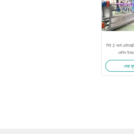
সিই 2 আর্ম রোটমোল্ড
মেশিন ইনার 
সেরা মূ