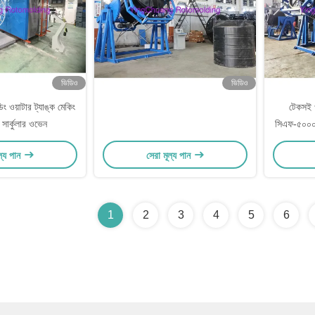
ভিডিও
ভিডিও
িং ওয়াটার ট্যাঙ্ক মেকিং
টেকসই ও
সার্কুলার ওভেন
সিএফ-৫০০০ 
ল্য পান
সেরা মূল্য পান
1
2
3
4
5
6