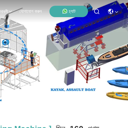
যোগাযোগ করুন
চ্যাট
নাবলী