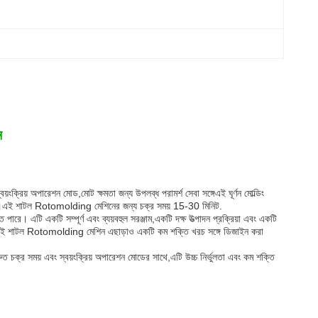
ন
়ংক্রিয় অপারেশন মোড,মোট ক্ষমতা জন্য উপলব্ধ পরামর্শ সেবা সঙ্গেএই ঘূর্ণন মোল্ডিং
ব্ধ।এই শাটল Rotomolding মেশিনের জন্য চক্র সময় 15-30 মিনিট.
ারে। এটি একটি সম্পূর্ণ এবং ব্যয়বহুল সরঞ্জাম,একটি দক্ষ উত্পাদন প্রক্রিয়া এবং একটি
 পারে. এই শাটল Rotomolding মেশিন এছাড়াও একটি কম শক্তি খরচ সঙ্গে ডিজাইন করা
দ্রুত চক্র সময় এবং স্বয়ংক্রিয় অপারেশন মোডের সাথে,এটি উচ্চ নির্ভুলতা এবং কম শক্তি