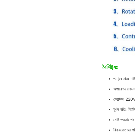
বৈশিষ্ট্যঃ
পণ্যের নামঃ শা
অপারেশন মোডঃ স
ভোল্টেজঃ 22
ঘূর্ণন গতিঃ নিয়ম
মোট ক্ষমতাঃ পরা
বিক্রয়োত্তর পর