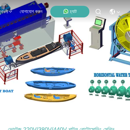
যোগাযোগ করুন
চ্যাট
নাবলী
ভোল্টেজ 220V/380V/440V শাটল রোটোমোল্ডিং মেশিন