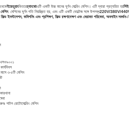
ি
থেকে
ইয়েংচুয়াং
ভিতরে
চ্যাংঝো
এটি একটি উচ্চ মানের ঘূর্ণন মোল্ডিং মেশিন। এটি দ্বারা প্রত্যয়িত হয়
সিই
 মেশিন
. মেশিনের ঘূর্ণন গতি নিয়ন্ত্রিত হয়, এবং এটি একটি ভোল্টেজ সঙ্গে উপলব্ধ
220V/380V/440
াংশ, ফিল্ড ইনস্টলেশন, কমিশনিং এবং প্রশিক্ষণ, ফিল্ড রক্ষণাবেক্ষণ এবং মেরামত পরিষেবা, অনলাইন সমর্থন
এ
ন
আইএসও৯০০১
কার্যদিবস
ি মাসে ৩-৫টি মেশিন
িট
ি
 কারখানা
ষেবা
করুনঃ শাটল রোটোমোল্ডিং মেশিন