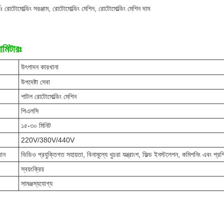
ঃ রোটোমোল্ডিং সরঞ্জাম, রোটোমোল্ডিং মেশিন, রোটোমোল্ডিং মেশিন দাম
ামিটারঃ
উৎপাদন কারখানা
উপদেষ্টা সেবা
শাটল রোটোমোল্ডিং মেশিন
পিএলসি
১৫-৩০ মিনিট
220V/380V/440V
দান
ভিডিও প্রযুক্তিগত সহায়তা, বিনামূল্যে খুচরা যন্ত্রাংশ, ফিল্ড ইনস্টলেশন, কমিশনিং এবং প্রশ
স্বয়ংক্রিয়
সামঞ্জস্যযোগ্য