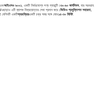
এবং
আইএসও ৯০০১
, একটি নির্ভরযোগ্য পণ্য গ্যারান্টি।
৩০-৬০ কার্যদিবস
, যার সরবরাহ
V
এছাড়াও এটি ব্যাপক বিক্রয়োত্তর সেবা প্রদান করে।
ভিডিও প্রযুক্তিগত সহায়তা,
ই মেশিনটি একটি
স্বয়ংক্রিয়
একটি চক্র সময় সঙ্গে মোড
১৫-৩০ মিনিট
.