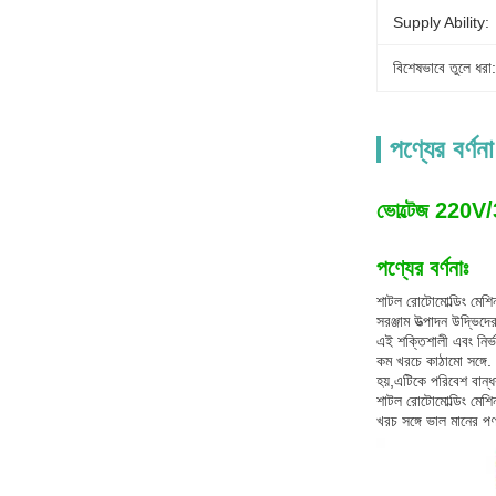
Supply Ability:
বিশেষভাবে তুলে ধরা:
পণ্যের বর্ণনা
ভোল্টেজ 220V/3
পণ্যের বর্ণনাঃ
শাটল রোটোমোল্ডিং মেশিন
সরঞ্জাম উত্পাদন উদ্ভ
এই শক্তিশালী এবং নির্ভ
কম খরচে কাঠামো সঙ্গে.
হয়,এটিকে পরিবেশ বান্ধ
শাটল রোটোমোল্ডিং মেশিন 
খরচ সঙ্গে ভাল মানের পণ