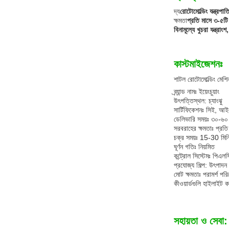
দ্য
রোটোমোল্ডিং যন্ত্রপাত
ক্ষমতা
প্রতি মাসে ৩-৫টি
বিনামূল্যে খুচরা যন্ত্র
কাস্টমাইজেশনঃ
শাটল রোটোমোল্ডিং মেশি
ব্র্যান্ড নামঃ ইয়েংচুয়াং
উৎপত্তিস্থল: চ্যাংঝু
সার্টিফিকেশনঃ সিই, 
ডেলিভারি সময়ঃ ৩০-৬০ 
সরবরাহের ক্ষমতাঃ প্রত
চক্র সময়ঃ 15-30 মিন
ঘূর্ণন গতিঃ নিয়মিত
কন্ট্রোল সিস্টেমঃ পিএলস
প্রযোজ্য শিল্প: উৎপাদন
মোট ক্ষমতাঃ পরামর্শ পরি
কীওয়ার্ডগুলি হাইলাইট 
সহায়তা ও সেবা: