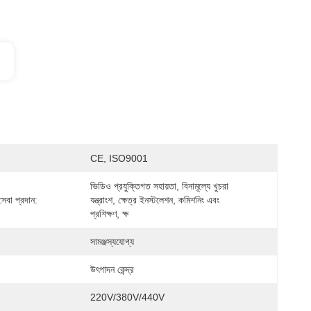
CE, ISO9001
ভিডিও প্রযুক্তিগত সহায়তা, বিনামূল্যে খুচরা 
সেবা প্রদান:
যন্ত্রাংশ, ক্ষেত্র ইনস্টলেশন, কমিশনিং এবং 
প্রশিক্ষণ, ক্ষ
সামঞ্জস্যযোগ্য
:
উৎপাদন কেন্দ্র
220V/380V/440V