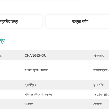
িস্তারিত তথ্য
পণ্যের বর্ণনা
থ্য
n:
CHANGZHOU
সাক্ষ্যদান:
উপদেশ মূলক পরিসেবা
বিক্রয়োত্তর 
স্বয়ংক্রিয়
ঘূর্ণন গতি:
শাটল রোটোমোল্ডিং মেশিন
প্রযোজ্য শিল্প
পিএলসি
ভোল্টেজ: