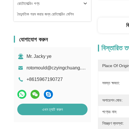
রোটোমোল্ডিং পণ্য
বৈদ্যুতিক গরম করার জন্য রোটমোল্ডিং মেশিন
ব
যোগাযোগ করুন
বিস্তারিত ত
Mr. Jacky ye
Place Of Origi
rotomould@czyingchuang.com
+8615967190727
সমস্ত ক্ষমতা:
অপারেশন মোড:
এখন চ্যাট করুন
পণ্যের নাম:
নিয়ন্ত্রণ ব্যবস্থা: