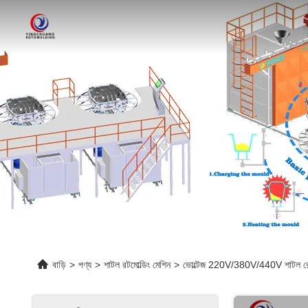
বাড়ি
>
পণ্য
>
শাটল রটমোল্ডিং মেশিন
>
ভোল্টেজ 220V/380V/440V শাটল রোটোমোল