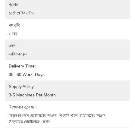
প্রকার:
রোটোমোল্ডিং মেশিন
গ্যারান্টি:
১ বছর
ওজন:
ব্যক্তিগতকৃত
Delivery Time:
30--60 Work  Days
Supply Ability:
3-5 Machines Per Month
বিশেষভাবে তুলে ধরা:
সিমেন্স পিএলসি রোটোমোল্ডিং সরঞ্জাম
, 
পিএলসি শাটল রোটোমোল্ডিং সরঞ্জাম
, 
2 ক্যারেজ রোটোমোল্ডিং মেশিন