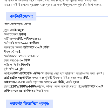
নিরাপত্তা বৈশিষ্ট্যগুলির সাথেও সজ্জিত এবং সর্বোচ্চ মানের মান পূরণের জন্য ডিজাইন করা
হয়েছে। এটি উচ্চমানের প্রয়োজন এমন ব্যবসায়ের জন্য উপযুক্ত,দক্ষ ঘূর্ণন ছাঁচনির্মাণ সরঞ্জাম.
কাস্টমাইজেশনঃ
শাটল রোটোমোল্ডিং মেশিন
ব্র্যান্ড নামঃ
ইয়েংচুয়াং
উৎপত্তিস্থল:
চ্যাংঝু
সার্টিফিকেশনঃ
সিই, আইএসও৯০০১
ডেলিভারি সময়ঃ
৩০-৬০ কার্যদিবস
সরবরাহের ক্ষমতাঃ
প্রতি মাসে ৩-৫টি মেশিন
শীতল স্টেশনঃ
1
ভোল্টেজঃ
220V/380V/440V
চক্র সময়ঃ
১৫-৩০ মিনিট
কন্ট্রোল সিস্টেম:
পিএলসি
ঘূর্ণন গতিঃ
১-৮ ঘন্টা
আমাদের
শাটল রোটোমোল্ডিং মেশিন
এটি বাজারের সেরা ঘূর্ণন ছাঁচনির্মাণ সরঞ্জামগুলির মধ্যে একটি।
রোটোমোল্ডিং যন্ত্রপাতি
উচ্চ দক্ষতা এবং সুনির্দিষ্ট উৎপাদন নিশ্চিত করার জন্য।
সিই,
আইএসও৯০০১
এবং একটি চক্র সময় আছে
১৫-৩০ মিনিট
, একটি দ্বারা
চালিত
220V/380V/440V
ভোল্টেজ. আমরা পর্যন্ত সরবরাহ করতে পারেন
প্রতি মাসে ৩-৫টি
মেশিন
সঙ্গে
৩০-৬০ কার্যদিবস
ডেলিভারি সময়।
প্রায়শই জিজ্ঞাসিত প্রশ্নঃ