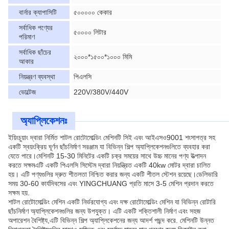
বার্নার ক্যাপাসিটি
৫০০০০০ কেকার
সর্বাধিক পণ্যের
৫০০০০ লিটার
পরিমাণ
সর্বাধিক ছাঁচের
২০০০*১৫০০*১০০০ মিমি
আকার
নিয়ন্ত্রণ ব্যবস্থা
পিএলসি
ভোল্টেজ
220V/380V/440V
অ্যাপ্লিকেশনঃ
ইয়িংচুয়াং দ্বারা নির্মিত শাটল রোটোমোল্ডিং মেশিনটি সিই এবং আইএসও9001 শংসাপত্র সহ
একটি স্বয়ংক্রিয় ঘূর্ণন ছাঁচনির্মাণ সরঞ্জাম যা বিভিন্ন শিল্প অ্যাপ্লিকেশনগুলিতে ব্যবহার করা
যেতে পারে।মেশিনটি 15-30 মিনিটের একটি চক্র সময়ের সাথে উচ্চ মানের পণ্য উত্পাদন
করতে সক্ষমএটি একটি পিএলসি সিস্টেম দ্বারা নিয়ন্ত্রিত একটি 40kw মোটর দ্বারা চালিত
হয়। এটি পণ্যগুলির দ্রুত শীতলতা নিশ্চিত করার জন্য একটি শীতল স্টেশন রয়েছে।ডেলিভারি
সময় 30-60 কার্যদিবসের এবং YINGCHUANG প্রতি মাসে 3-5 মেশিন প্রদান করতে
সক্ষম হয়.
শাটল রোটোমোল্ডিং মেশিন একটি নির্ভরযোগ্য এবং দক্ষ রোটোমোল্ডিং মেশিন যা বিভিন্ন রোটারি
ছাঁচনির্মাণ অ্যাপ্লিকেশনগুলির জন্য উপযুক্ত। এটি একটি শক্তিশালী নির্মাণ এবং সহজ
অপারেশন বৈশিষ্ট্য,এটি বিভিন্ন শিল্প অ্যাপ্লিকেশনের জন্য আদর্শ পছন্দ করে. মেশিনটি উন্নত