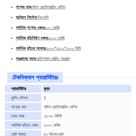
পণ্যের নামঃ
শাটল রোটোমোল্ডিং মেশিন
কন্ট্রোল সিস্টেম:
পিএলসি
সর্বাধিক পণ্যের ওজনঃ
৫০০ কেজি
সর্বাধিক ছাঁচনির্মাণ ওজনঃ
১০০০ কেজি
সর্বাধিক ছাঁচের আকারঃ
২০০০*১৫০০*১০০০ মিমি
সরঞ্জামের ধরনঃ
রোটেশনাল মোল্ডিং সরঞ্জাম
টেকনিক্যাল প্যারামিটারঃ
প্যারামিটার
মূল্য
কুলিং স্টেশন
1
পণ্যের নাম
শাটল রোটোমোল্ডিং মেশিন
চক্র সময়
১৫-৩০ মিনিট
সর্বাধিক ছাঁচের ওজন
১০০০ কেজি
মোট ক্ষমতা
৪০ কিলোওয়াট