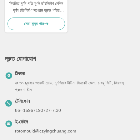
নিয়মিত ঘূর্ণন গতি ঘূর্ণন ছাঁচনির্মাণ মেশিন
ঘূর্ণন ছাঁচনির্মাণ সরঞ্জাম দ্রুত গতির
উৎপাদন
সেরা মূল্য পান
দ্রুত যোগাযোগ
ঠিকানা
নং ৩০ চুয়াংয়ে ওয়েস্ট রোড, চুনজিয়াং টাউন, সিনবেই জেলা, চাংঝু সিটি, জিয়াংসু
প্রদেশ, চীন
টেলিফোন
86--15967190727-7:30
ই-মেইল
rotomould@czyingchuang.com