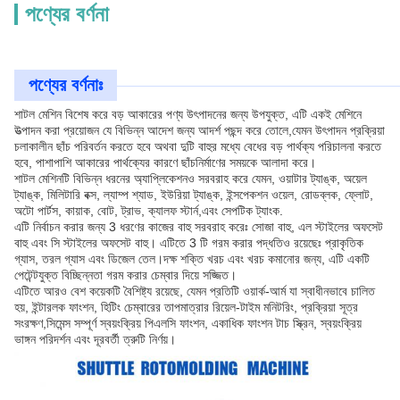
পণ্যের বর্ণনা
পণ্যের বর্ণনাঃ
শাটল মেশিন বিশেষ করে বড় আকারের পণ্য উৎপাদনের জন্য উপযুক্ত, এটি একই মেশিনে
উত্পাদন করা প্রয়োজন যে বিভিন্ন আদেশ জন্য আদর্শ পছন্দ করে তোলে,যেমন উৎপাদন প্রক্রিয়া
চলাকালীন ছাঁচ পরিবর্তন করতে হবে অথবা দুটি বাহুর মধ্যে বেধের বড় পার্থক্য পরিচালনা করতে
হবে, পাশাপাশি আকারের পার্থক্যের কারণে ছাঁচনির্মাণের সময়কে আলাদা করে।
শাটল মেশিনটি বিভিন্ন ধরনের অ্যাপ্লিকেশনও সরবরাহ করে যেমন, ওয়াটার ট্যাঙ্ক, অয়েল
ট্যাঙ্ক, মিলিটারি বক্স, ল্যাম্প শ্যাড, ইউরিয়া ট্যাঙ্ক, ইন্সপেকশন ওয়েল, রোডব্লক, ফ্লোট,
অটো পার্টস, কায়াক, বোট, ট্রাভ, ক্যালফ স্টার্ন,এবং সেপটিক ট্যাংক.
এটি নির্বাচন করার জন্য 3 ধরণের কাজের বাহু সরবরাহ করেঃ সোজা বাহু, এল স্টাইলের অফসেট
বাহু এবং সি স্টাইলের অফসেট বাহু। এটিতে 3 টি গরম করার পদ্ধতিও রয়েছেঃ প্রাকৃতিক
গ্যাস, তরল গ্যাস এবং ডিজেল তেল।দক্ষ শক্তি খরচ এবং খরচ কমানোর জন্য, এটি একটি
পেটেন্টযুক্ত বিচ্ছিন্নতা গরম করার চেম্বার দিয়ে সজ্জিত।
এটিতে আরও বেশ কয়েকটি বৈশিষ্ট্য রয়েছে, যেমন প্রতিটি ওয়ার্ক-আর্ম যা স্বাধীনভাবে চালিত
হয়, ইন্টারলক ফাংশন, হিটিং চেম্বারের তাপমাত্রার রিয়েল-টাইম মনিটরিং, প্রক্রিয়া সূত্র
সংরক্ষণ,সিমেন্স সম্পূর্ণ স্বয়ংক্রিয় পিএলসি ফাংশন, একাধিক ফাংশন টাচ স্ক্রিন, স্বয়ংক্রিয়
ভাঙ্গন পরিদর্শন এবং দূরবর্তী ত্রুটি নির্ণয়।