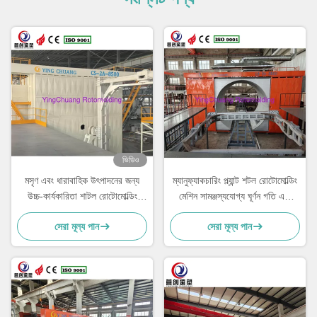
ভিডিও
মসৃণ এবং ধারাবাহিক উৎপাদনের জন্য
ম্যানুফ্যাকচারিং প্ল্যান্ট শটল রোটোমোল্ডিং
উচ্চ-কার্যকারিতা শাটল রোটোমোল্ডিং
মেশিন সামঞ্জস্যযোগ্য ঘূর্ণন গতি এবং
মেশিন
কর্মক্ষমতা সহ
সেরা মূল্য পান
সেরা মূল্য পান