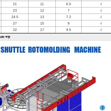
21
11
6.5
√
23
12
7
√
24.5
13
7.2
√
27
15
8
√
32
17
9.5
√
 এবং পণ্য