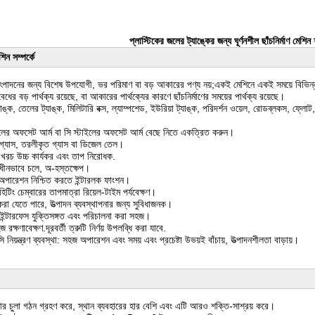
প্লাস্টিকের জলের ট্যাঙ্কের জন্য ঘূর্ণনশীল ছাঁচনির্মাণ মেশি
িন সম্পর্কে
াদনের জন্য বিশেষ উপযোগী, ভর পরিমাণ বা বড় আকারের পণ্য নয়;একই মেশিনে একই সময়ে বিভিন্ন অর্ড
বেধের বড় পার্থক্য রয়েছে, বা আকারের পার্থক্যের কারণে ছাঁচনির্মাণের সময়ের পার্থক্য রয়েছে।
্ক, তেলের ট্যাঙ্ক, মিলিটারি বক্স, ল্যাম্পশেড, ইউরিয়া ট্যাঙ্ক, পরিদর্শন ওয়েল, রোডব্লকস, ফ্ল
াইলের অফসেট আর্ম বা সি স্টাইলের অফসেট আর্ম বেছে নিতে একত্রিত করুন।
 গ্যাস, তরলীকৃত গ্যাস বা ডিজেল তেল।
ি খরচ উচ্চ কার্যকর এবং তাপ নিরোধক.
াধীনভাবে চলে, অ-হস্তক্ষেপ।
অপারেশন নিশ্চিত করতে ইন্টারলক ফাংশন।
িটিং চেম্বারের তাপমাত্রা রিয়েল-টাইম পর্যবেক্ষণ।
ণ করা যেতে পারে, উত্পাদন ব্যবস্থাপনার জন্য সুবিধাজনক।
ন্টারফেস যুক্তিসঙ্গত এবং পরিচালনা করা সহজ।
ক্ষণাবেক্ষণ.দূরবর্তী ত্রুটি নির্ণয় উপলব্ধি করা যাবে.
এলসি নিয়ন্ত্রণ ব্যবস্থা: সহজ অপারেশন এবং সময় এবং প্রচেষ্টা উভয়ই বাঁচায়, উত্পাদনশীলতা বাড়ায়।
র চুলা গঠন গ্রহণ করে, স্থান ব্যবহারের হার বেশি এবং এটি আরও শক্তি-সাশ্রয় করে।