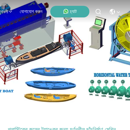
যোগাযোগ করুন
চ্যাট
নাবলী
প্লাস্টিকের জলের ট্যাঙ্কের জন্য ঘূর্ণনশীল ছাঁচনির্মাণ মেশিন