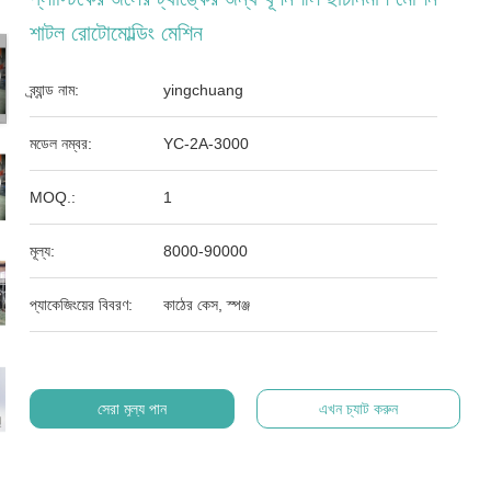
শাটল রোটোমোল্ডিং মেশিন
ব্র্যান্ড নাম:
yingchuang
মডেল নম্বর:
YC-2A-3000
MOQ.:
1
মূল্য:
8000-90000
প্যাকেজিংয়ের বিবরণ:
কাঠের কেস, স্পঞ্জ
সেরা মূল্য পান
এখন চ্যাট করুন