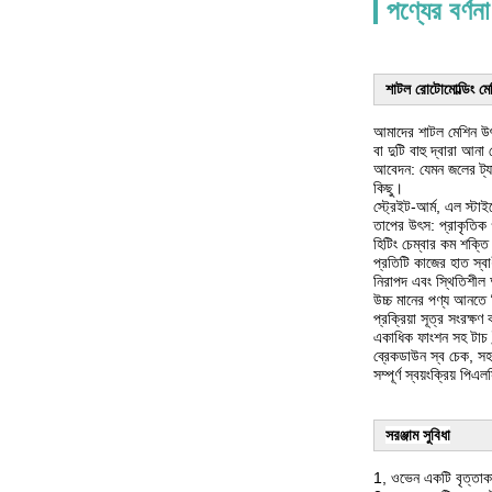
পণ্যের বর্ণনা
শাটল রোটোমোল্ডিং মেশ
আমাদের শাটল মেশিন উৎপ
বা দুটি বাহু দ্বারা আনা 
আবেদন: যেমন জলের ট্যাঙ
কিছু।
স্ট্রেইট-আর্ম, এল স্ট
তাপের উৎস: প্রাকৃতিক
হিটিং চেম্বার কম শক্ত
প্রতিটি কাজের হাত স্ব
নিরাপদ এবং স্থিতিশীল 
উচ্চ মানের পণ্য আনতে হ
প্রক্রিয়া সূত্র সংরক্ষ
একাধিক ফাংশন সহ টাচ ই
ব্রেকডাউন স্ব চেক, সহজ র
সম্পূর্ণ স্বয়ংক্রিয় পি
সরঞ্জাম সুবিধা
1, ওভেন একটি বৃত্তাকা