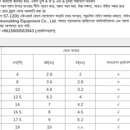
 কাঠামো ব্যবহার করে, একটি চুলা 4 বা 5 এবং 6 টুকরা সমাবেশে বিভক্ত
গরম গ্যাস উপরে যাওয়ার নীতি গ্রহণ করে, দ্রুত গরম করা, উচ্চ দক্ষতা, আরও শক্তি সঞ্চয় করে
়া রোড ব্র্যান্ড থেকে আমদানি করা হয়
িমেন্স S7-1200 নেটওয়ার্ক কেবল যোগাযোগ পদ্ধতি তথ্য সংগ্রহ, প্রচলিত লাইন সমস্যা কমাতে, লাইন
lding Equipment Co., Ltd. সমস্ত গ্রাহকদের ব্যক্তিগত কাস্টমাইজেশন এবং নকশা গ্রহণ করে 
 আমরা আশ্বস্ত হতে পারি
া কল +8615800563943 (হোয়াটসঅ্যাপ)
মেঝে আকার
এল(মি)
W(m)
H(m)
অপারেশন প্ল্যাটফর্
4
2.8
2
×
8
3.6
2.8
×
10
4.6
3.2
×
12.5
6.2
4
√
14
7
4.2
√
16.5
8
4.5
√
17.5
9
5.2
√
19
10
৫.৯
√