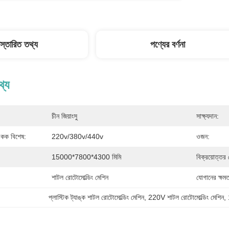
িস্তারিত তথ্য
পণ্যের বর্ণনা
থ্য
চীন জিয়াংসু
সাক্ষ্যদান:
 একক বিশেষ:
220v/380v/440v
ওজন:
15000*7800*4300 মিমি
বিক্রয়োত্তর 
শাটল রোটোমোল্ডিং মেশিন
যোগানের ক্ষমত
প্লাস্টিক ট্যাঙ্ক শাটল রোটোমোল্ডিং মেশিন
, 
220V শাটল রোটোমোল্ডিং মেশিন
, 