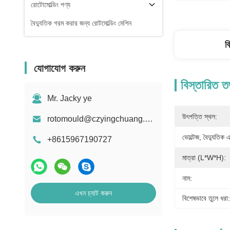
রোটোমোল্ডিং পণ্য
বৈদ্যুতিক গরম করার জন্য রোটমোল্ডিং মেশিন
ব
যোগাযোগ করুন
বিস্তারিত ত
Mr. Jacky ye
উৎপত্তি স্থল:
rotomould@czyingchuang.com
ভোল্টেজ, বৈদ্যুতিক
+8615967190727
মাত্রা (L*W*H):
নাম:
এখন চ্যাট করুন
বিশেষভাবে তুলে ধরা: