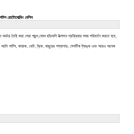
ন শাটল রোটোমোল্ডিং মেশিন
ার তৈরি করা সেরা পছন্দ;যেমন ছাঁচগুলি উত্পাদন প্রক্রিয়ার সময় পরিবর্তন করতে হবে,
োট, অটো পার্টস, কায়াক, বোট, ট্রফ, বাছুরের শস্যাগার, সেপটিক ট্যাঙ্ক এবং আরও অনেক