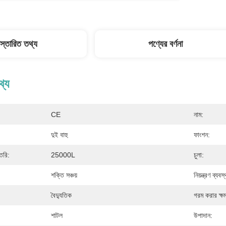
িস্তারিত তথ্য
পণ্যের বর্ণনা
থ্য
CE
নাম:
দুই বাহু
ফাংশন:
তৈরি:
25000L
চুলা:
শক্তি সঞ্চয়
নিয়ন্ত্রণ ব্যবস্
বৈদ্যুতিক
গরম করার ক্ষ
শাটল
উপাদান: