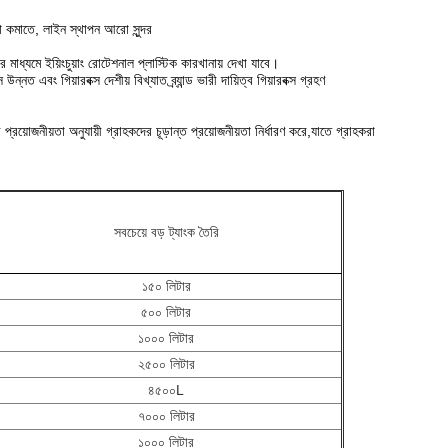
া কমাতে, লাইন স্থাপন আরো সুন্দর
র মাধ্যমে ইয়িংচুয়াং রোটেশনাল প্লাস্টিক কারখানায় দেখা যাবে।
ত এবং গিয়ারবক্স দেশীয় বিখ্যাত ব্র্যান্ড ভারী দায়িত্ব গিয়ারবক্স গ্রহণ
ীয়তা অনুযায়ী গ্রাহকদের চূড়ান্ত প্রয়োজনীয়তা নির্ধারণ করে,যাতে গ্রাহকরা
সবচেয়ে বড় ট্যাংক তৈরি
১৫০ লিটার
৫০০ লিটার
১০০০ লিটার
২৫০০ লিটার
৪৫০০L
৭০০০ লিটার
১০০০ লিটার