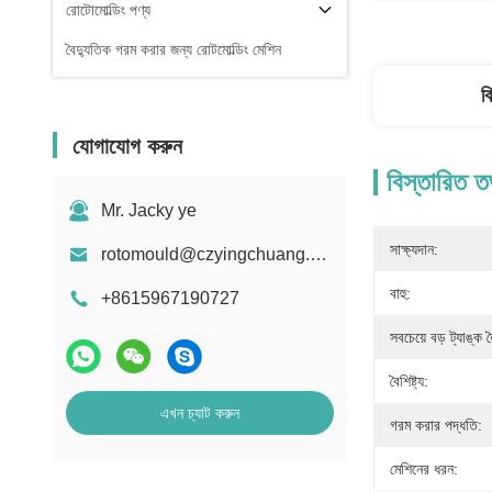
রোটোমোল্ডিং পণ্য
বৈদ্যুতিক গরম করার জন্য রোটমোল্ডিং মেশিন
ব
যোগাযোগ করুন
বিস্তারিত ত
Mr. Jacky ye
সাক্ষ্যদান:
rotomould@czyingchuang.com
বাহু:
+8615967190727
সবচেয়ে বড় ট্যাঙ্ক 
বৈশিষ্ট্য:
এখন চ্যাট করুন
গরম করার পদ্ধতি:
মেশিনের ধরন: