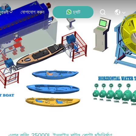
যোগাযোগ করুন
চ্যাট
নাবলী
এয়ার কুলিং 25000L ইনলাইন শাটল রোটো ছাঁচনির্মাণ