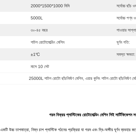
2000*1500*1000 মিমি
সর্বোচ্চ ছাঁচ 
5000L
সর্বোচ্চ পণ্য 
৩০-৪৫ বছর
পাওয়ার সাপ্ল
শাটল রোটোমোল্ডিং মেশিন
ঘূর্ণন গতি:
±1℃
সমস্ত ক্ষমতা:
মাসে 10 সেট
25000L শাটল রোটো ছাঁচনির্মাণ মেশিন
, 
এয়ার কুলিং শাটল রোটো ছাঁচনির্মাণ মে
গরম বিক্রয় প্লাস্টিকের রোটোমোল্ডিং মেশিন সিই সার্টিফিকেশন স
রিয়া একটি উচ্চ তাপমাত্রা, নিম্ন চাপ প্লাস্টিক গঠনের প্রক্রিয়া যা গরম এবং দ্বি-অক্ষীয় ঘূর্ণন ব্যবহ