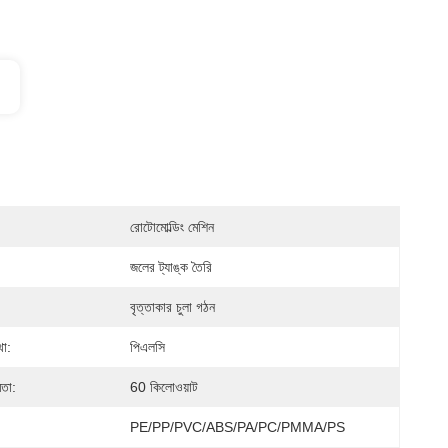
রোটোমোল্ডিং মেশিন
জলের ট্যাঙ্ক তৈরি
বৃত্তাকার চুলা গঠন
থা:
পিএলসি
মতা:
60 কিলোওয়াট
PE/PP/PVC/ABS/PA/PC/PMMA/PS