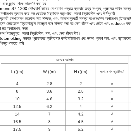
়া রোড ব্র্যান্ড থেকে আমদানি করা হয়
 Siemens S7-1200 নেটওয়ার্ক তারের যোগাযোগ পদ্ধতি ব্যবহার তথ্য সংগ্রহ, প্রচলিত লাইন সমস্য
ফিগারেশন ব্যবহার করে কম ভোল্টেজ বৈদ্যুতিক যন্ত্রপাতি, আরো স্থিতিশীল এবং দীর্ঘস্থায়ী
রবর্তী রক্ষণাবেক্ষণ মডিউল দিয়ে সজ্জিত, এবং বিদেশে দূরবর্তী সমস্ত সরঞ্জামগুলির অপারেশন ইন্টারনেটে
্স ভেরিয়েবল ফ্রিকোয়েন্সি নিয়ন্ত্রণ সঙ্গে সজ্জিত করা হয় সেবা জীবন এবং মোটর এবং reducer বয়স উন্ন
া মত অপারেশন, সহজ
অংশ গিয়ারযুক্ত, আরো স্থিতিশীল, দক্ষ, এবং সেবা জীবন দীর্ঘ।
lding সমস্ত গ্রাহকদের ব্যক্তিগত কাস্টমাইজেশন এবং নকশা গ্রহণ করে, এবং গ্রাহকদের প্রয়োজন
শ্চিন্ত থাকতে পারি
মেঝের আকার
L (((m)
W ((m)
H (((m)
অপারেশন প্ল্যাটফর্ম
4
2.8
2
×
8
3.6
2.8
×
10
4.6
3.2
×
12.5
6.2
4
√
14
7
4.2
√
16.5
8
4.5
√
17.5
9
5.2
√