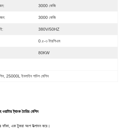
ওজন:
3000 কেজি
ওজন:
3000 কেজি
াই:
380V/50HZ
0.৫-৩ টারপিএম
80KW
শিন
, 
25000L ইনলাইন শাটল মেশিন
হ ওয়াটার ট্যাংক তৈরির মেশিন
ার করে ফাঁকা, এক টুকরা অংশ উত্পাদন করে।