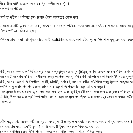
ধীরে ধীরে দুটি সমতলে ঘোরায় (দ্বি-অক্ষীয় ঘোরান) ।
থক পর্যায়ে গঠিতঃ
রিমাপিত পরিমাণ পলিমার (সাধারণত গুঁড়ো আকারে) লোড করা।
র সময় একটি চুলায় গরম করা, যতক্ষণ না সমস্ত পলিমার গলে যায় এবং ছাঁচের দেয়ালের সাথে সং
লিমার পাউডার জমা না হয়।
্ডা. পলিমার ঠান্ডা করা আবশ্যক যাতে এটি solidifies এবং অপারেটর দ্বারা নিরাপদে হ্যান্ডেল কর
যায়ী, আমরা দক্ষ এবং নির্ভরযোগ্য সরঞ্জাম প্রযুক্তিগত তথ্য (চিত্র, তথ্য, মডেল এবং কনফিগারেশন সহ
াধানটি সরবরাহ করি তা নির্ধারণের জন্য অপেক্ষা করুন, যদি যৌথ আলোচনার পরিকল্পনাটি সামঞ্জস্যপূর্
যায়ী, আমরা যন্ত্রপাতি উৎপাদন, কাটা, ঢালাই, সমাবেশ, এবং কারখানা কমিশনিং প্রযুক্তিগত অঙ্কন অনুয
্রপাতি চালু করার পর গ্রাহককে কারখানার যন্ত্রপাতি গ্রহণের জন্য আসতে বলুন।
ে, সরঞ্জামগুলি ভেঙে ফেলা হবে, প্যাকেজ করা হবে এবং কন্টেইনারটি লোড করা হবে এবং বন্দরে পরিবহন
িশনিং, উৎপাদন এবং প্রশিক্ষণ গাইড করার জন্য সরঞ্জাম প্রাপ্তির এক সপ্তাহের মধ্যে কারখানা কর্ম
 সম্পন্ন
ীণ বৃত্তাকার ওভেন কাঠামো গ্রহণ করে, যা উচ্চ স্থান ব্যবহার করে এবং আরও শক্তি সঞ্চয় করে।
ামো ব্যবহার করে, একটি চুলা 4 বা 5 এবং 6 টুকরা সমাবেশ বিভক্ত করা হয়
ম গ্যাস উপরে যেতে নীতি গ্রহণ, দ্রুত গরম, উচ্চ দক্ষতা, আরো শক্তি সঞ্চয়