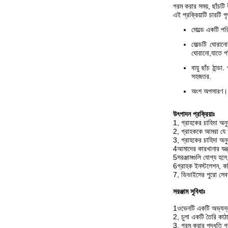
গরম করার সময়, ছাঁচটি 
এই প্রক্রিয়াটি চারটি পৃ
মোল্ডে একটি প
মোল্ডটি ঘোরানো
ঘোরানো,যাতে প
বায়ু ছাঁচ ঠান
সহজতর.
অংশ অপসারণ।
উৎপাদন প্রক্রিয়াঃ
1, গ্রাহকের চাহিদা অনু
2, গ্রাহককে আমরা যে সম
3, গ্রাহকের চাহিদা অনু
4আমাদের কারখানার যন্ত
5সরঞ্জামগুলি যোগ্য হল
6গ্রাহক ইনস্টলেশন, কম
7, ডিভাইসের পুরো সেবা
সরঞ্জাম সুবিধাঃ
1ওভেনটি একটি অভ্যন্তর
2, চুলা একটি তৈরি কাঠ
3, গরম করার পদ্ধতি গর