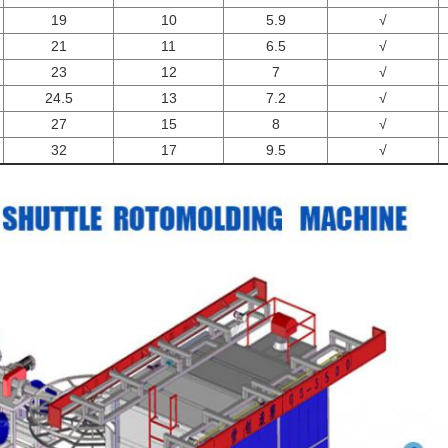
19
10
5.9
√
21
11
6.5
√
23
12
7
√
24.5
13
7.2
√
27
15
8
√
32
17
9.5
√