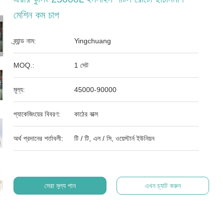
মেশিন কম চাপ
ব্র্যান্ড নাম:
Yingchuang
MOQ.:
1 সেট
মূল্য:
45000-90000
প্যাকেজিংয়ের বিবরণ:
কাঠের বাক্স
অর্থ প্রদানের শর্তাবলী:
টি / টি, এল / সি, ওয়েস্টার্ন ইউনিয়ন
সেরা মূল্য পান
এখন চ্যাট করুন