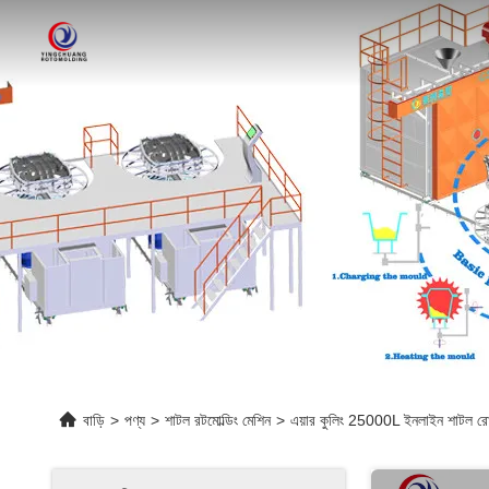
বাড়ি
>
পণ্য
>
শাটল রটমোল্ডিং মেশিন
>
এয়ার কুলিং 25000L ইনলাইন শাটল রোটো