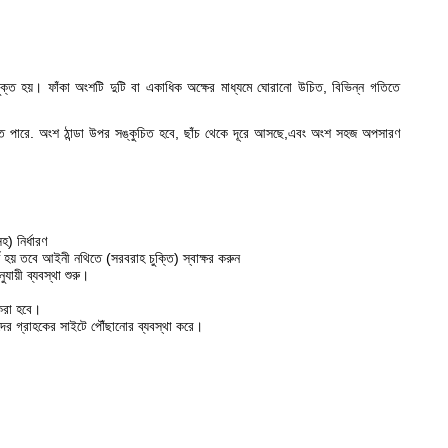
যুক্ত হয়। ফাঁকা অংশটি দুটি বা একাধিক অক্ষের মাধ্যমে ঘোরানো উচিত, বিভিন্ন গতিতে
া যেতে পারে. অংশ ঠান্ডা উপর সঙ্কুচিত হবে, ছাঁচ থেকে দূরে আসছে,এবং অংশ সহজ অপসারণ
) নির্ধারণ
ণ হয় তবে আইনী নথিতে (সরবরাহ চুক্তি) স্বাক্ষর করুন
ায়ী ব্যবস্থা শুরু।
 করা হবে।
ীদের গ্রাহকের সাইটে পৌঁছানোর ব্যবস্থা করে।