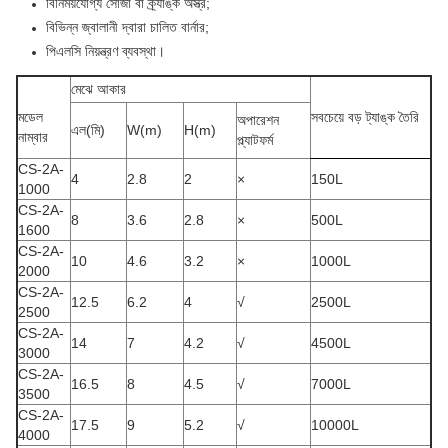
বিনিময়যোগ্য সোজা বা ক্র্যাঙ্ক অস্ত্র;
বিভিন্ন জ্বালানী দ্বারা চালিত বার্নার;
পিএলসি নিয়ন্ত্রণ ব্যবস্থা।
মেঝে আকার
মডেল
সবচেয়ে বড় ট্যাঙ্ক তৈরি
অপারেশন
এল(মি)
W(m)
H(m)
নাম্বার
প্ল্যাটফর্ম
CS-2A-
4
2.8
2
×
150L
1000
CS-2A-
8
3.6
2.8
×
500L
1600
CS-2A-
10
4.6
3.2
×
1000L
2000
CS-2A-
12.5
6.2
4
√
2500L
2500
CS-2A-
14
7
4.2
√
4500L
3000
CS-2A-
16.5
8
4.5
√
7000L
3500
CS-2A-
17.5
9
5.2
√
10000L
4000