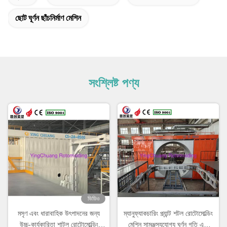
ছোট ঘূর্ণন ছাঁচনির্মাণ মেশিন
সংশ্লিষ্ট পণ্য
ভিডিও
মসৃণ এবং ধারাবাহিক উৎপাদনের জন্য
ম্যানুফ্যাকচারিং প্ল্যান্ট শটল রোটোমোল্ডিং
উচ্চ-কার্যকারিতা শাটল রোটোমোল্ডিং
মেশিন সামঞ্জস্যযোগ্য ঘূর্ণন গতি এবং