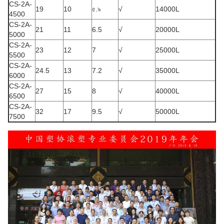
CS-2A-
19
10
৫.৯
√
14000L
4500
CS-2A-
21
11
6.5
√
20000L
5000
CS-2A-
23
12
7
√
25000L
5500
CS-2A-
24.5
13
7.2
√
35000L
6000
CS-2A-
27
15
8
√
40000L
6500
CS-2A-
32
17
9.5
√
50000L
7500