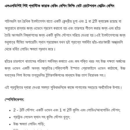
এলএলডিপিই পিই প্লাস্টিক কায়াক মেকিং মেশিন ফিশিং বোট রোটেশনাল মোল্ডিং মেশিন
শাটলগুলি হল রৈখিক ইনস্টলেশন যাতে একটি কেন্দ্রীয় চুলা এবং 1 বা 2টি ক্যারেজ রয়েছে যা
অনুরোধে রান্নার জন্য ওভেনে প্রবেশ করানো হয় এবং তারপরে শীতল করার জন্য এবং ছাঁচে
তৈরি অংশগুলি নিষ্কাশনের জন্য একটি কুলিং স্টেশনে সরিয়ে দেওয়া হয়।এই ইনস্টলেশনের জন্য
শুধুমাত্র সীমিত অপারেটিং স্থান প্রয়োজন যখন দুই প্রান্তে সমর্থিত ছাঁচ-ধারণকারী অস্ত্রগুলি
থেকে বর্ধিত লোডিং ক্ষমতা প্রদান করে।
ছাঁচের চারপাশে বাতাসের পরিমাণ সর্বনিম্ন কমাতে এবং কম শক্তি খরচ সহ উচ্চ দক্ষতা অর্জনের
জন্য ওভেন একটি অনন্য আকৃতির।শক্তিশালী ইস্পাত প্রোফাইলে ওভেন কাঠামো, উচ্চ
ঘনত্বের শিলা উলের তন্তুগুলির ইন্টারপজিশনের মাধ্যমে উচ্চ তাপ নিরোধক সহ।
এই প্রযুক্তির দ্বারা দেওয়া সমস্ত সুবিধাগুলিকে কাজে লাগানোর সবচেয়ে অর্থনৈতিক উপায়।
স্পেসিফিকেশন:
2 - 3টি স্টেশন: একটি ওভেন এবং 1 বা 2টি কুলিং এবং লোডিং/আনলোডিং স্টেশন;
গ্রাউন্ড লেভেল ফ্যান সহ কুলিং স্টেশন খুলুন;
উচ্চ ক্ষমতা লোডিং গাড়ি;