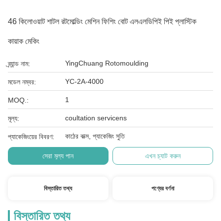
46 কিলোওয়াট শাটল রটমোল্ডিং মেশিন ফিশিং বোট এলএলডিপিই পিই প্লাস্টিক
কায়াক মেকিং
YingChuang Rotomoulding
ব্র্যান্ড নাম:
YC-2A-4000
মডেল নম্বর:
1
MOQ.:
coultation servicens
মূল্য:
কাঠের বাক্স, প্যাকেজিং সুতি
প্যাকেজিংয়ের বিবরণ:
সেরা মূল্য পান
এখন চ্যাট করুন
বিস্তারিত তথ্য
পণ্যের বর্ণনা
বিস্তারিত তথ্য