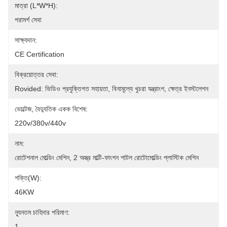
মাত্রা (L*W*H):
পরামর্শ সেবা
সাক্ষ্যদান:
CE Certification
বিক্রয়োত্তর সেবা:
Rovided: ভিডিও প্রযুক্তিগত সহায়তা, বিনামূল্যে খুচরা যন্ত্রাংশ, ক্ষেত্র ইনস্টলেশন
ভোল্টেজ, বৈদ্যুতিক একক বিশেষ:
220v/380v/440v
নাম:
রোটেশনাল মোল্ডিং মেশিন, 2 অস্ত্র মাল্টি-ফাংশন শাটল রোটোমোল্ডিং প্লাস্টিক মেশিন
শক্তি(W):
46KW
ন্যূনতম চাহিদার পরিমাণ:
1