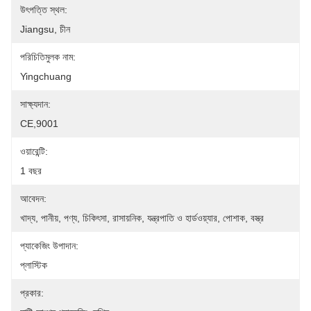
উৎপত্তি স্থল:
Jiangsu, চীন
পরিচিতিমুলক নাম:
Yingchuang
সাক্ষ্যদান:
CE,9001
ওয়ারেন্টি:
1 বছর
আবেদন:
খাদ্য, পানীয়, পণ্য, চিকিৎসা, রাসায়নিক, যন্ত্রপাতি ও হার্ডওয়্যার, পোশাক, বস্ত্র
প্যাকেজিং উপাদান:
প্লাস্টিক
প্রকার: