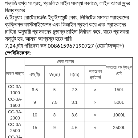
পদ্ধতি তথ্য সংগ্রহ, প্রচলিত লাইন সমস্যা কমাতে, লাইন আরো সুন্দর
ডিম্বপ্রসর
6,ইংচুয়াং রোটোমোল্ডিং ইকুইপমেন্ট কোং, লিমিটেড সমস্ত গ্রাহকদের
ব্যক্তিগত কাস্টমাইজেশন এবং ডিজাইন গ্রহণ করে এবং গ্রাহকদের
চাহিদা অনুযায়ী গ্রাহকদের চূড়ান্ত চাহিদা নির্ধারণ করে, যাতে গ্রাহকরা
সন্তুষ্ট হয়, আমরা আশ্বস্ত হতে পারি
7,24 ঘন্টা পরিষেবা কল 008615967190727 (হোয়াটসঅ্যাপ)
স্পেসিফিকেশন:
মেঝে আকার
সবচেয়ে বড় ট্যাঙ্ক
অপারেশন
মডেল নাম্বার
তৈরি
এল(মি)
W(m)
H(m)
প্ল্যাটফর্ম
CC-3A-
6.5
5
2.3
×
150L
1000
CC-3A-
9
7.5
3.1
×
500L
1600
CC-3A-
10
8
3.6
×
1000L
2000
CC-3A-
15
9
4.6
√
2500L
2500
CC-3A-