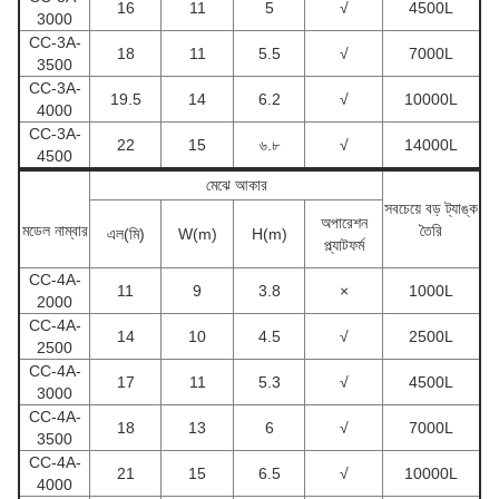
16
11
5
√
4500L
3000
CC-3A-
18
11
5.5
√
7000L
3500
CC-3A-
19.5
14
6.2
√
10000L
4000
CC-3A-
22
15
৬.৮
√
14000L
4500
মেঝে আকার
সবচেয়ে বড় ট্যাঙ্ক
অপারেশন
মডেল নাম্বার
তৈরি
এল(মি)
W(m)
H(m)
প্ল্যাটফর্ম
CC-4A-
11
9
3.8
×
1000L
2000
CC-4A-
14
10
4.5
√
2500L
2500
CC-4A-
17
11
5.3
√
4500L
3000
CC-4A-
18
13
6
√
7000L
3500
CC-4A-
21
15
6.5
√
10000L
4000