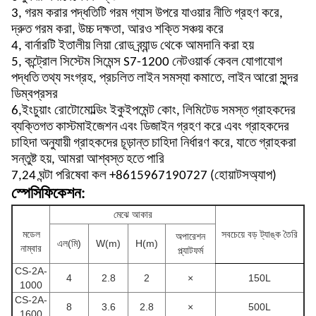
3, গরম করার পদ্ধতিটি গরম গ্যাস উপরে যাওয়ার নীতি গ্রহণ করে,
দ্রুত গরম করা, উচ্চ দক্ষতা, আরও শক্তি সঞ্চয় করে
4, বার্নারটি ইতালীয় লিয়া রোড ব্র্যান্ড থেকে আমদানি করা হয়
5, কন্ট্রোল সিস্টেম সিমেন্স S7-1200 নেটওয়ার্ক কেবল যোগাযোগ
পদ্ধতি তথ্য সংগ্রহ, প্রচলিত লাইন সমস্যা কমাতে, লাইন আরো সুন্দর
ডিম্বপ্রসর
6,ইংচুয়াং রোটোমোল্ডিং ইকুইপমেন্ট কোং, লিমিটেড সমস্ত গ্রাহকদের
ব্যক্তিগত কাস্টমাইজেশন এবং ডিজাইন গ্রহণ করে এবং গ্রাহকদের
চাহিদা অনুযায়ী গ্রাহকদের চূড়ান্ত চাহিদা নির্ধারণ করে, যাতে গ্রাহকরা
সন্তুষ্ট হয়, আমরা আশ্বস্ত হতে পারি
7,24 ঘন্টা পরিষেবা কল +8615967190727 (হোয়াটসঅ্যাপ)
স্পেসিফিকেশন:
মেঝে আকার
মডেল
সবচেয়ে বড় ট্যাঙ্ক তৈরি
অপারেশন
এল(মি)
W(m)
H(m)
নাম্বার
প্ল্যাটফর্ম
CS-2A-
4
2.8
2
×
150L
1000
CS-2A-
8
3.6
2.8
×
500L
1600