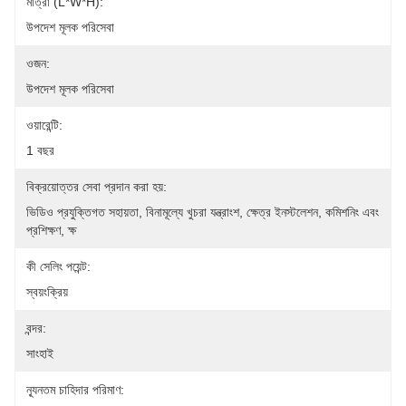
মাত্রা (L*W*H):
উপদেশ মূলক পরিসেবা
ওজন:
উপদেশ মূলক পরিসেবা
ওয়ারেন্টি:
1 বছর
বিক্রয়োত্তর সেবা প্রদান করা হয়:
ভিডিও প্রযুক্তিগত সহায়তা, বিনামূল্যে খুচরা যন্ত্রাংশ, ক্ষেত্র ইনস্টলেশন, কমিশনিং এবং 
প্রশিক্ষণ, ক্ষ
কী সেলিং পয়েন্ট:
স্বয়ংক্রিয়
বন্দর:
সাংহাই
ন্যূনতম চাহিদার পরিমাণ: