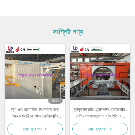
সংশ্লিষ্ট পণ্য
ভিডিও
মসৃণ এবং ধারাবাহিক উৎপাদনের জন্য
ম্যানুফ্যাকচারিং প্ল্যান্ট শটল রোটোমোল্ডিং
উচ্চ-কার্যকারিতা শাটল রোটোমোল্ডিং
মেশিন সামঞ্জস্যযোগ্য ঘূর্ণন গতি এবং
মেশিন
কর্মক্ষমতা সহ
সেরা মূল্য পান
সেরা মূল্য পান