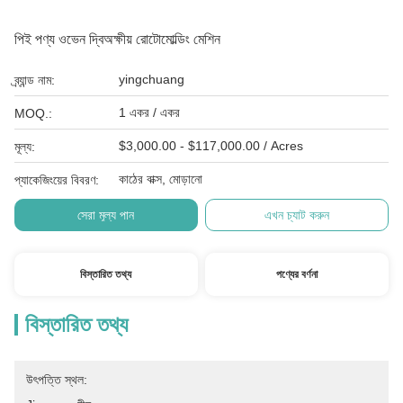
পিই পণ্য ওভেন দ্বিঅক্ষীয় রোটোমোল্ডিং মেশিন
yingchuang
ব্র্যান্ড নাম:
1 একর / একর
MOQ.:
$3,000.00 - $117,000.00 / Acres
মূল্য:
কাঠের বাক্স, মোড়ানো
প্যাকেজিংয়ের বিবরণ:
সেরা মূল্য পান
এখন চ্যাট করুন
বিস্তারিত তথ্য
পণ্যের বর্ণনা
বিস্তারিত তথ্য
উৎপত্তি স্থল: