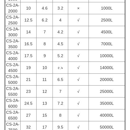
CS-2A-
10
4.6
3.2
×
1000L
2000
CS-2A-
12.5
6.2
4
√
2500L
2500
CS-2A-
14
7
4.2
√
4500L
3000
CS-2A-
16.5
8
4.5
√
7000L
3500
CS-2A-
17.5
9
5.2
√
10000L
4000
CS-2A-
19
10
৫.৯
√
14000L
4500
CS-2A-
21
11
6.5
√
20000L
5000
CS-2A-
23
12
7
√
25000L
5500
CS-2A-
24.5
13
7.2
√
35000L
6000
CS-2A-
27
15
8
√
40000L
6500
CS-2A-
32
17
9.5
√
50000L