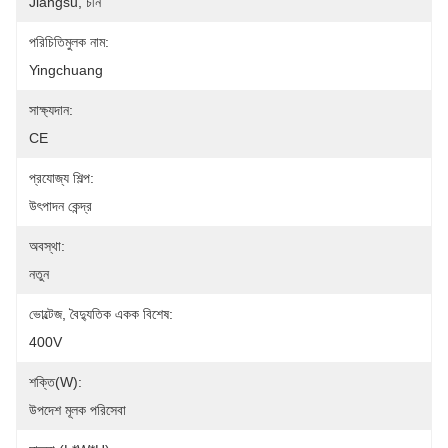
Jiangsu, চীন
পরিচিতিমুলক নাম:
Yingchuang
সাক্ষ্যদান:
CE
প্রযোজ্য শিল্প:
উৎপাদন কেন্দ্র
অবস্থা:
নতুন
ভোল্টেজ, বৈদ্যুতিক একক বিশেষ:
400V
শক্তি(W):
উপদেশ মূলক পরিসেবা