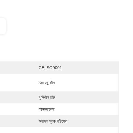
CE,ISO9001
জিয়াংসু, চীন
ঘূর্ণনশীল ছাঁচ
কাস্টমাইজড
উপদেশ মূলক পরিসেবা