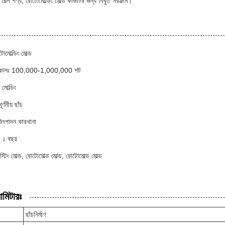
শিল্প পণ্য, রোটোমোল্ডিং মোল্ড কাজটির জন্য নিখুঁত সরঞ্জাম।
োমোল্ডিং মোল্ড
বনকালঃ 100,000-1,000,000 শট
 মোল্ডিং
ণনীয় ছাঁচ
 উৎপাদন কারখানা
টিঃ ১ বছর
াস্টিং মোল্ড, রোটোমোল্ড মোল্ড, রোটোমোল্ড মোল্ড
ামিটারঃ
ছাঁচনির্মাণ