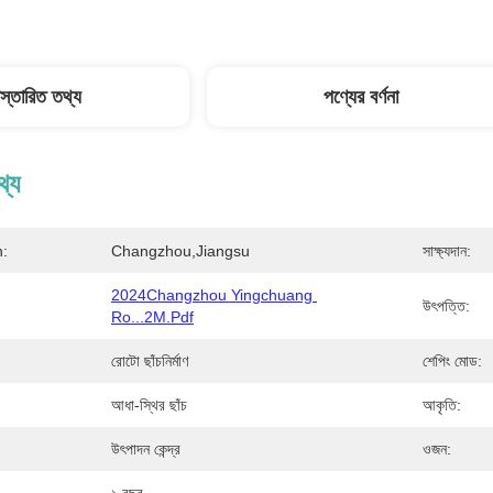
িস্তারিত তথ্য
পণ্যের বর্ণনা
থ্য
n:
Changzhou,jiangsu
সাক্ষ্যদান:
2024Changzhou Yingchuang 
উৎপত্তি:
Ro...2M.pdf
রোটো ছাঁচনির্মাণ
শেপিং মোড:
আধা-স্থির ছাঁচ
আকৃতি:
উৎপাদন কেন্দ্র
ওজন: