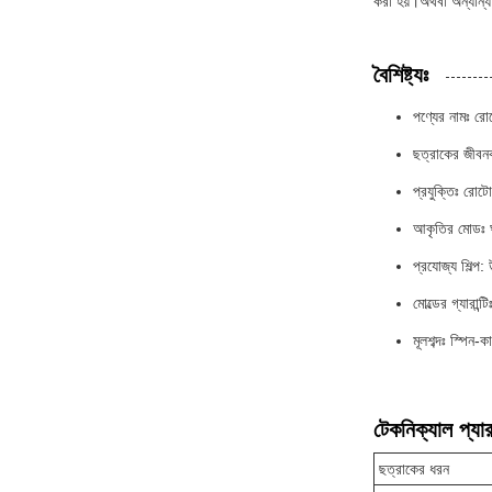
করা হয়।অথবা অন্যান্য 
বৈশিষ্ট্যঃ
পণ্যের নামঃ রোট
ছত্রাকের জী
প্রযুক্তিঃ রোটো
আকৃতির মোডঃ ঘূর্
প্রযোজ্য শিল্প:
মোল্ডের গ্যারান্
মূলশব্দঃ স্পিন-ক
টেকনিক্যাল প্যার
ছত্রাকের ধরন