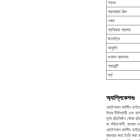
গহ্বর
প্রযোজ্য শিল্প
ওজন
প্রক্রিয়া প্রকার
উৎপত্তি
আকৃতি
গুণমান ব্যবস্থা
গ্যারান্টি
শর্ত
অ্যাপ্লিকেশনঃ
রোটেশনাল কাস্টিং ডাইয
উভয় দীর্ঘস্থায়ী এবং
ঘূর্ণন ছাঁচনির্মাণ নৌকা
যা শক্তিশালী, হালকা ও
রোটেশনাল কাস্টিং ডাইয়ে
ব্যবহার করে তৈরি করা 