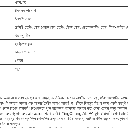
একক/বহু
উৎপাদন কারখানা
উপদেষ্টা সেবা
রোটারি মোল্ডিং মোল্ড (রোটেশনাল মোল্ডিং নৌকা মোল্ড, রোটোক্যাস্টিং মোল্ড, স্পিন-কাস্টিং ম
জিয়াংসু, চীন
ব্যক্তিগতকৃত
আইএসও ৯০০১
১ বছর
নতুন
়ের অন্যতম সাধারণ ব্যবহার হ'ল ট্যাঙ্ক, কনটেইনার এবং নৌকাগুলির মতো বড়, ফাঁকা অংশগুলির উত্পা
 হালকাএটি কাস্টম আকার এবং আকার তৈরির জন্যও আদর্শ, যা এটিকে বিস্তৃত শিল্পের জন্য একটি বহুমুখ
 ছাঁচ একটি বিশেষ ছাঁচনির্মাণ বিশেষভাবে ঘূর্ণন ছাঁচনির্মাণ প্রক্রিয়া ব্যবহার করে নৌকা তৈরির জন্য
জন, এবং প্রভাব এবং abrasion প্রতিরোধী। YingChang AL-PA ঘূর্ণন ছাঁচনির্মাণ নৌকা ছাঁচ উচ্
র অন্যান্য সাধারণ অ্যাপ্লিকেশনগুলির মধ্যে খেলার মাঠের সরঞ্জাম, অটোমোবাইল যন্ত্রাংশ এবং কৃষি পণ্
কঠিন বা অসম্ভব.