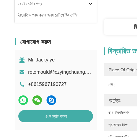
রোটোমোল্ডিং পণ্য
বৈদ্যুতিক গরম করার জন্য রোটমোল্ডিং মেশিন
ব
যোগাযোগ করুন
বিস্তারিত ত
Mr. Jacky ye
Place Of Origi
rotomould@czyingchuang.com
+8615967190727
নথি:
প্রযুক্তি:
ছাঁচ ইনস্টলেশন:
এখন চ্যাট করুন
প্রযোজ্য শিল্প: