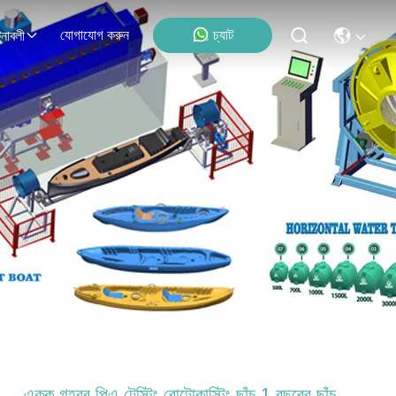
যোগাযোগ করুন
চ্যাট
নাবলী
একক গহ্বর পিএ টেস্টিং রোটোকাস্টিং ছাঁচ 1 বছরের ছাঁচ