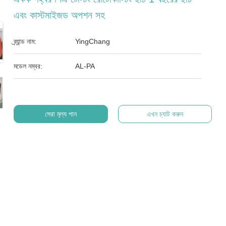
এবং কাস্টমাইজড অপশন সহ
ব্র্যান্ড নাম:
YingChang
মডেল নম্বর:
AL-PA
সেরা মূল্য পান
এখন চ্যাট করুন