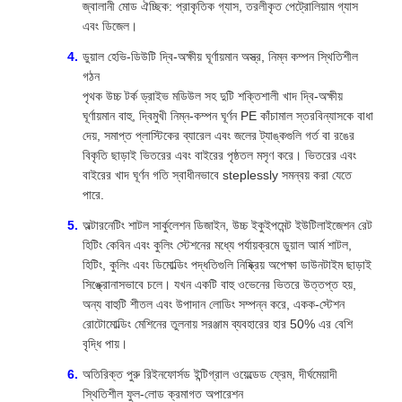
জ্বালানী মোড ঐচ্ছিক: প্রাকৃতিক গ্যাস, তরলীকৃত পেট্রোলিয়াম গ্যাস
এবং ডিজেল।
ডুয়াল হেভি-ডিউটি ​​দ্বি-অক্ষীয় ঘূর্ণায়মান অস্ত্র, নিম্ন কম্পন স্থিতিশীল
গঠন
পৃথক উচ্চ টর্ক ড্রাইভ মডিউল সহ দুটি শক্তিশালী খাদ দ্বি-অক্ষীয়
ঘূর্ণায়মান বাহু, দ্বিমুখী নিম্ন-কম্পন ঘূর্ণন PE কাঁচামাল স্তরবিন্যাসকে বাধা
দেয়, সমাপ্ত প্লাস্টিকের ব্যারেল এবং জলের ট্যাঙ্কগুলি গর্ত বা রঙের
বিকৃতি ছাড়াই ভিতরের এবং বাইরের পৃষ্ঠতল মসৃণ করে। ভিতরের এবং
বাইরের খাদ ঘূর্ণন গতি স্বাধীনভাবে steplessly সমন্বয় করা যেতে
পারে.
অল্টারনেটিং শাটল সার্কুলেশন ডিজাইন, উচ্চ ইকুইপমেন্ট ইউটিলাইজেশন রেট
হিটিং কেবিন এবং কুলিং স্টেশনের মধ্যে পর্যায়ক্রমে ডুয়াল আর্ম শাটল,
হিটিং, কুলিং এবং ডিমোল্ডিং পদ্ধতিগুলি নিষ্ক্রিয় অপেক্ষা ডাউনটাইম ছাড়াই
সিঙ্ক্রোনাসভাবে চলে। যখন একটি বাহু ওভেনের ভিতরে উত্তপ্ত হয়,
অন্য বাহুটি শীতল এবং উপাদান লোডিং সম্পন্ন করে, একক-স্টেশন
রোটোমোল্ডিং মেশিনের তুলনায় সরঞ্জাম ব্যবহারের হার 50% এর বেশি
বৃদ্ধি পায়।
অতিরিক্ত পুরু রিইনফোর্সড ইন্টিগ্রাল ওয়েল্ডেড ফ্রেম, দীর্ঘমেয়াদী
স্থিতিশীল ফুল-লোড ক্রমাগত অপারেশন