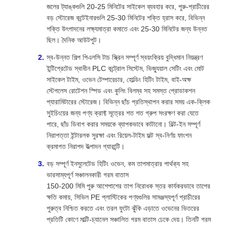
জলের ট্যাঙ্কগুলি 20-25 মিনিটের সাইকেল ব্যবহার করে, পুরু-প্রাচীরের
বড় স্টোরেজ কন্টেইনারগুলি 25-30 মিনিটের শক্তি হ্রাস করে, বিভিন্ন
শক্তি উৎপাদনের লক্ষ্যমাত্রা কমাতে এবং 25-30 মিনিটের জন্য উন্নত
ছিল। দৈনিক আউটপুট।
স্ব-উন্নত শিল্প পিএলসি টাচ স্ক্রিন সম্পূর্ণ স্বয়ংক্রিয় বুদ্ধিমান নিয়ন্ত্রণ
ইন্টিগ্রেটেড স্বাধীন PLC কন্ট্রোল সিস্টেম, ভিজ্যুয়াল সেটিং এবং মোট
সাইকেল টাইম, ওভেন টেম্পারেচার, হোল্ডিং হিটিং টাইম, বাই-অক্ষ
স্টেপলেস রোটেশন স্পিড এবং কুলিং বিলম্ব সহ সমস্ত প্রোডাকশন
প্যারামিটারের স্টোরেজ। বিভিন্ন ছাঁচ প্রতিস্থাপন করার সময় এক-ক্লিক
সুইচিংয়ের জন্য পণ্য ক্রাফ্ট সূত্রের শত শত গ্রুপ সংরক্ষণ করা যেতে
পারে, ছাঁচ ডিবাগ করার সময়কে ব্যাপকভাবে কাটানো। বিল্ট-ইন সম্পূর্ণ
নিরাপত্তা ইন্টারলক সুরক্ষা এবং রিয়েল-টাইম ফল্ট স্ব-নির্ণয় ফাংশন
ক্রমাগত নিরাপদ উত্পাদন গ্যারান্টি।
বড় সম্পূর্ণ ইনসুলেটেড হিটিং ওভেন, কম তাপমাত্রার পার্থক্য সহ
ভারসাম্যপূর্ণ সঞ্চালনকারী গরম বাতাস
150-200 মিমি পুরু আশেপাশের তাপ নিরোধক স্তর কার্যকরভাবে তাপের
ক্ষতি কমায়, সিভিল PE প্লাস্টিকের পণ্যগুলির সামঞ্জস্যপূর্ণ প্রাচীরের
পুরুত্ব নিশ্চিত করতে এবং তরল ফুটো ঝুঁকি এড়াতে ওভেনের ভিতরের
প্রতিটি কোণে মাল্টি-চ্যানেল সঞ্চালিত গরম বাতাস ঢেকে দেয়। তিনটি গরম