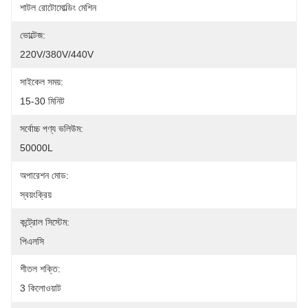
শাটল রোটোমোল্ডিং মেশিন
ভোল্টেজ:
220V/380V/440V
সাইকেল সময়:
15-30 মিনিট
সর্বোচ্চ পণ্য ভলিউম:
50000L
অপারেশন মোড:
স্বয়ংক্রিয়
কন্ট্রোল সিস্টেম:
পিএলসি
শীতল শক্তি:
3 কিলোওয়াট