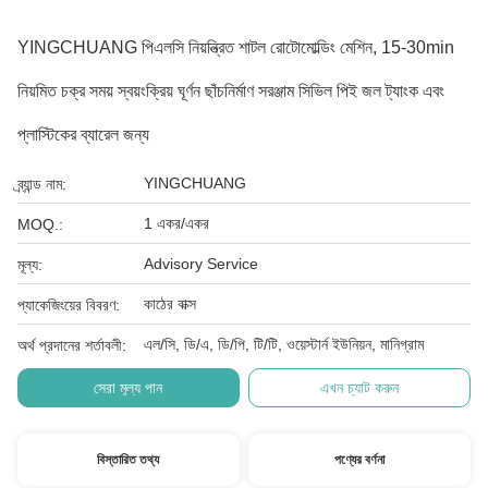
YINGCHUANG পিএলসি নিয়ন্ত্রিত শাটল রোটোমোল্ডিং মেশিন, 15-30min
নিয়মিত চক্র সময় স্বয়ংক্রিয় ঘূর্ণন ছাঁচনির্মাণ সরঞ্জাম সিভিল পিই জল ট্যাংক এবং
প্লাস্টিকের ব্যারেল জন্য
YINGCHUANG
ব্র্যান্ড নাম:
1 একর/একর
MOQ.:
Advisory Service
মূল্য:
কাঠের বাক্স
প্যাকেজিংয়ের বিবরণ:
এল/সি, ডি/এ, ডি/পি, টি/টি, ওয়েস্টার্ন ইউনিয়ন, মানিগ্রাম
অর্থ প্রদানের শর্তাবলী:
সেরা মূল্য পান
এখন চ্যাট করুন
বিস্তারিত তথ্য
পণ্যের বর্ণনা