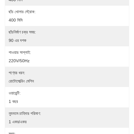
ছাঁচ খোলার স্ট্রোক:
400 মিমি
ছাঁচনির্মাণ চক্র সময়:
90 এর দশক
পাওয়ার সাপ্লাই:
220V/50Hz
পণ্যের ধরন:
রোটোমোল্ডিং মেশিন
ওয়ারেন্টি:
1 বছর
ন্যূনতম চাহিদার পরিমাণ:
1 একর/একর
মূল্য: