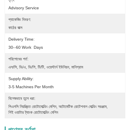
Advisory Service
প্যাকেজিং বিবরণ:
কাঠের বাক্স
Delivery Time:
30--60 Work  Days
পরিশোধের শর্ত:
এল/সি, ডি/এ, ডি/পি, টি/টি, ওয়েস্টার্ন ইউনিয়ন, মানিগ্রাম
Supply Ability:
3-5 Machines Per Month
বিশেষভাবে তুলে ধরা:
পিএলসি নিয়ন্ত্রিত রোটোমোল্ডিং মেশিন
, 
অটোমেটিক রোটেশনাল মোল্ডিং সরঞ্জাম
, 
পিই ওয়াটার ট্যাংক রোটোমোল্ডিং মেশিন
পণ্যের বর্ণনা