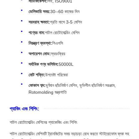
সার্টিফিকেশন:
সিই, ISO9001
ডেলিভারি সময়:
30--60 কাজের দিন
সরবরাহ ক্ষমতা:
প্রতি মাসে 3-5 মেশিন
পণ্যের নাম:
শাটল রোটোমোল্ডিং মেশিন
নিয়ন্ত্রণ ব্যবস্থা:
পিএলসি
অপারেশন মোড:
স্বয়ংক্রিয়
সর্বাধিক পণ্য ভলিউম:
50000L
মোট শক্তি:
উপদেষ্টা পরিষেবা
ফোকাস শব্দ:
ঘূর্ণমান ছাঁচনির্মাণ মেশিন, ঘূর্ণনশীল ছাঁচনির্মাণ সরঞ্জাম,
Rotomolding যন্ত্রপাতি
প্যাকিং এবং শিপিং:
শাটল রোটোমোল্ডিং মেশিনের প্যাকেজিং এবং শিপিং
শাটল রোটোমোল্ডিং মেশিনটি ট্রানজিটের সময় নড়াচড়া রোধ করতে স্টাইরোফোম ব্লক সহ