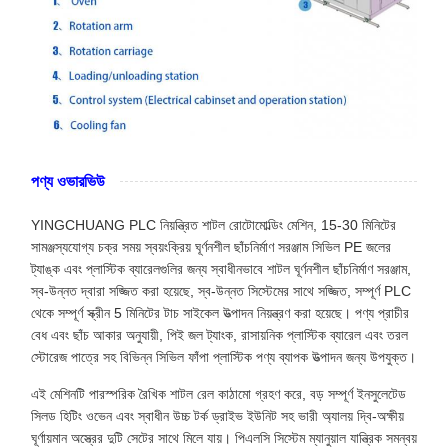
পণ্য ওভারভিউ
YINGCHUANG PLC নিয়ন্ত্রিত শাটল রোটোমোল্ডিং মেশিন, 15-30 মিনিটের
সামঞ্জস্যযোগ্য চক্র সময় স্বয়ংক্রিয় ঘূর্ণনশীল ছাঁচনির্মাণ সরঞ্জাম সিভিল PE জলের
ট্যাঙ্ক এবং প্লাস্টিক ব্যারেলগুলির জন্য স্বাধীনভাবে শাটল ঘূর্ণনশীল ছাঁচনির্মাণ সরঞ্জাম,
স্ব-উন্নত দ্বারা সজ্জিত করা হয়েছে, স্ব-উন্নত সিস্টেমের সাথে সজ্জিত, সম্পূর্ণ PLC
থেকে সম্পূর্ণ স্ক্রীন 5 মিনিটের টাচ সাইকেল উত্পাদন নিয়ন্ত্রণ করা হয়েছে। পণ্য প্রাচীর
বেধ এবং ছাঁচ আকার অনুযায়ী, পিই জল ট্যাংক, রাসায়নিক প্লাস্টিক ব্যারেল এবং তরল
স্টোরেজ পাত্রে সহ বিভিন্ন সিভিল ফাঁপা প্লাস্টিক পণ্য ব্যাপক উত্পাদন জন্য উপযুক্ত।
এই মেশিনটি পারস্পরিক রৈখিক শাটল রেল কাঠামো গ্রহণ করে, বড় সম্পূর্ণ ইনসুলেটেড
সিলড হিটিং ওভেন এবং স্বাধীন উচ্চ টর্ক ড্রাইভ ইউনিট সহ ভারী অ্যালয় দ্বি-অক্ষীয়
ঘূর্ণায়মান অস্ত্রের দুটি সেটের সাথে মিলে যায়। পিএলসি সিস্টেম ম্যানুয়াল যান্ত্রিক সমন্বয়