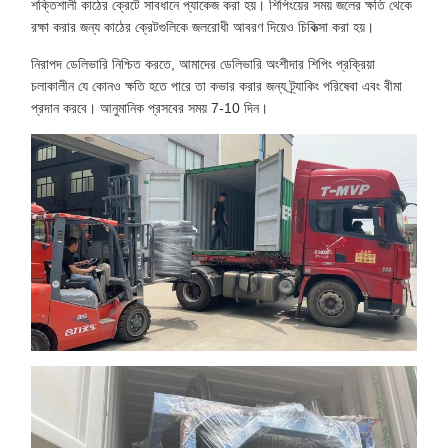
শক্তিশালী কাঠের ক্রেটে সাবধানে প্যাকেজ করা হয়। শিপিংয়ের সময় জলের ক্ষতি থেকে
রক্ষা করার জন্য কাঠের ক্রেটগুলিকে জলরোধী আবরণ দিয়েও চিকিত্সা করা হয়।
নিরাপদ ডেলিভারি নিশ্চিত করতে, আমাদের ডেলিভারি অংশীদার শিপিং প্রক্রিয়া
চলাকালীন যে কোনও ক্ষতি হতে পারে তা কভার করার জন্য ট্র্যাকিং পরিষেবা এবং বীমা
প্রদান করবে। আনুমানিক প্রসবের সময় 7-10 দিন।