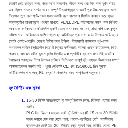
ছাড়াই মোট চক্রের সময়, গরম করার সময়কাল, শীতল সময় এবং দ্বি-অক্ষ ঘূর্ণন গতির
এক-ক্লিক সমন্বয় সমর্থন করে। সম্পূর্ণ উত্তাপযুক্ত ওভেনটি পুরু উচ্চ-ঘনত্বের তাপ
নিরোধক তুলা এবং মাল্টি-গ্রুপ সঞ্চালনকারী গরম বাতাসের সিস্টেম ব্যবহার করে ক্ষুদ্র
অভ্যন্তরীণ তাপমাত্রার পার্থক্য রাখতে, PE/LLDPE কাঁচামালের সমান গলন নিশ্চিত
করে এবং কার্যকরভাবে ছাঁচনির্মাণ ত্রুটি যেমন অসম দেয়ালের বেধ, ঠান্ডা দাগ এবং বুদবুদ
কমিয়ে দেয়। অবিচ্ছেদ্য মেশিন ফ্রেম হল অতিরিক্ত পুরু চাঙ্গা কার্বন ইস্পাত অবিচ্ছেদ্য
ঢালাই পোস্ট-ওয়েল্ডিং স্ট্রেস রিলিফ তাপ চিকিত্সা, দীর্ঘমেয়াদী ক্রমাগত পূর্ণ-লোড
অপারেশন অধীনে স্থিতিশীল বিরোধী বিকৃতি কর্মক্ষমতা. আমরা ওভেন ডাইমেনশন, হিটিং
পাওয়ার, এয়ার/ওয়াটার ডুয়াল কুলিং সিস্টেম এবং প্লাস্টিক ব্যারেল এবং পিই ওয়াটার
ট্যাঙ্কের গ্রাহকের মিশ্র উত্পাদন চাহিদার ভিত্তিতে সম্পূর্ণ ছাঁচ সহায়ক ফিক্সচারের সম্পূর্ণ
কাস্টমাইজেশন সমর্থন করি। পুরো মেশিনটি CE এবং ISO9001 শিল্প সুরক্ষা
সার্টিফিকেশন পাস করে, EU রপ্তানি মানগুলির সাথে সম্পূর্ণরূপে অনুগত।
মূল বৈশিষ্ট্য এবং সুবিধা
15-30 মিনিট সামঞ্জস্যযোগ্য সম্পূর্ণ উত্পাদন চক্র, বিভিন্ন পণ্যের জন্য
নমনীয়
PLC টাচ স্ক্রিনের মাধ্যমে মোট ছাঁচনির্মাণ চক্রটি 15 থেকে 30 মিনিটের
মধ্যে অবাধে সেট করা যেতে পারে: পাতলা-প্রাচীরের ছোট প্লাস্টিকের
ব্যারেলগুলি ছোট 15-20 মিনিটের চক্র গ্রহণ করে, মাঝারি-বেধের PE