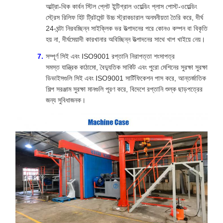
আল্ট্রা-থিক কার্বন স্টিল প্লেট ইন্টিগ্রাল ওয়েল্ডিং প্লাস পোস্ট-ওয়েল্ডিং
স্ট্রেস রিলিফ হিট ট্রিটমেন্ট উচ্চ স্ট্রাকচারাল অনমনীয়তা তৈরি করে, দীর্ঘ
24-ঘন্টা নিরবচ্ছিন্ন সাইক্লিক ভর উত্পাদনের পরে কোনও কম্পন বা বিকৃতি
হয় না, দীর্ঘমেয়াদী কারখানার অবিচ্ছিন্ন উত্পাদনের সাথে খাপ খাইয়ে নেয়।
সম্পূর্ণ সিই এবং ISO9001 রপ্তানি নিরাপত্তা শংসাপত্র
সমস্ত যান্ত্রিক কাঠামো, বৈদ্যুতিক সার্কিট এবং পুরো মেশিনের সুরক্ষা সুরক্ষা
ডিভাইসগুলি সিই এবং ISO9001 সার্টিফিকেশন পাস করে, আন্তর্জাতিক
শিল্প সরঞ্জাম সুরক্ষা মানগুলি পূরণ করে, বিদেশে রপ্তানি শুল্ক ছাড়পত্রের
জন্য সুবিধাজনক।