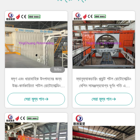
ভিডিও
মসৃণ এবং ধারাবাহিক উৎপাদনের জন্য
ম্যানুফ্যাকচারিং প্ল্যান্ট শটল রোটোমোল্ডিং
উচ্চ-কার্যকারিতা শাটল রোটোমোল্ডিং
মেশিন সামঞ্জস্যযোগ্য ঘূর্ণন গতি এবং
মেশিন
কর্মক্ষমতা সহ
সেরা মূল্য পান
সেরা মূল্য পান