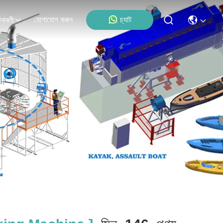
যোগাযোগ করুন
চ্যাট
নাবলী