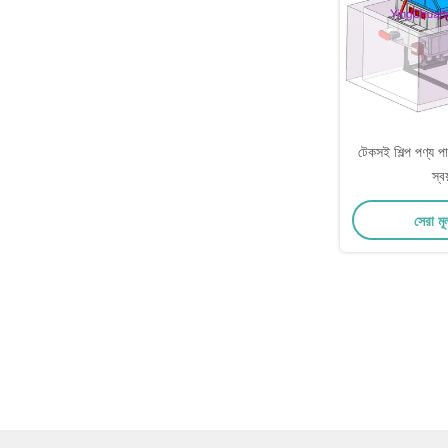
টেকসই শিল্প পণ্য পা
স্বয
সেরা মূ