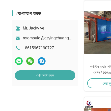
যোগাযোগ করুন
Mr. Jacky ye
rotomould@czyingchuang.com
+8615967190727
প্লাস্টিক চেয়ার শ
মেশিন / 55kw র
এখন চ্যাট করুন
সেরা মূ