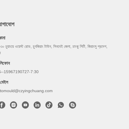
যোগাযোগ
কানা
 ৩০ চুয়াংয়ে ওয়েস্ট রোড, চুনজিয়াং টাউন, সিনবেই জেলা, চাংঝু সিটি, জিয়াংসু প্রদেশ,
ন
েলিফোন
6--15967190727-7:30
-মেইল
otomould@czyingchuang.com