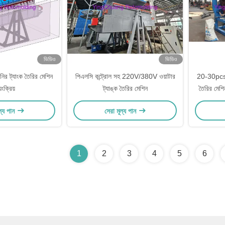
ভিডিও
ভিডিও
নির ট্যাংক তৈরির মেশিন
পিএলসি কন্ট্রোল সহ 220V/380V ওয়াটার
20-30pcs/
়ংক্রিয়
ট্যাঙ্ক তৈরির মেশিন
তৈরির ম
ভোল্
ল্য পান
সেরা মূল্য পান
1
2
3
4
5
6