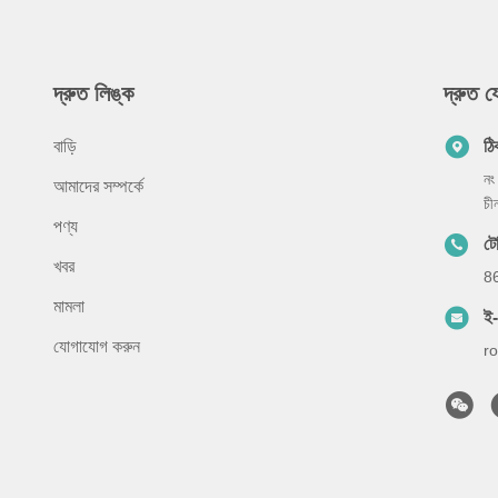
দ্রুত লিঙ্ক
দ্রুত 
বাড়ি
ঠি
নং
আমাদের সম্পর্কে
চী
পণ্য
ট
খবর
8
মামলা
ই
যোগাযোগ করুন
r