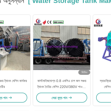
 অনুসন্ধান
[ Water Storage Tank Mak
ভিডিও
য় ট্যাংক মেশিন কার্যকর
কাস্টমাইজযোগ্য 0.8 এমপিএ চাপ জল সঞ্চয়
স্বয়ংক্রি
ৈরীর
ট্যাংক তৈরির মেশিন 220V/380V পাওয়ার
মেশিন
সাপ্লাই
ল্য পান
সেরা মূল্য পান