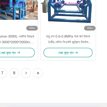
ভিডিও
ভিডিও
min 3000L ওয়াটার ট্যাঙ্ক
বায়ু চাপ 0.6-0.8MPa সঙ্গে জল ট্যাংক
েশিন 3000*2000*2000mm
তৈরীর মেশিন পিএলসি কন্ট্রোল সিস্টেম
টেজ 220V/380V উৎপাদন
220V/380V
সেরা মূল্য পান
সেরা মূল্য পান
7
8