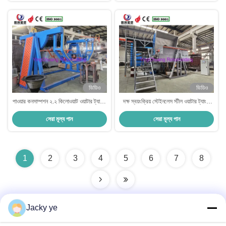
ভিডিও
ভিডিও
পাওয়ার কনসাম্পশন ২.২ কিলোওয়াট ওয়াটার ট্যাঙ্ক
দক্ষ স্বয়ংক্রিয় স্টেইনলেস স্টীল ওয়াটার ট্যাংক
তৈরির মেশিন, ওয়েল্ডিং প্রস্থ ৫-২০মিমি, মেটাল
তৈরীর মেশিন
সেরা মূল্য পান
সেরা মূল্য পান
ট্যাঙ্ক উৎপাদনের জন্য পাইপ ফ্লেয়ারিং মেশিন
নামেও পরিচিত
1
2
3
4
5
6
7
8
Jacky ye